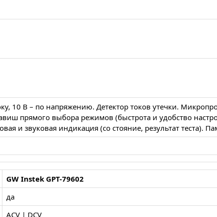
оку, 10 В – по напряжению. Детектор токов утечки. Микроп
лавиш прямого выбора режимов (быстрота и удобство настр
овая и звуковая индикация (со стояние, результат теста). П
GW Instek GPT-79602
да
ACV | DCV