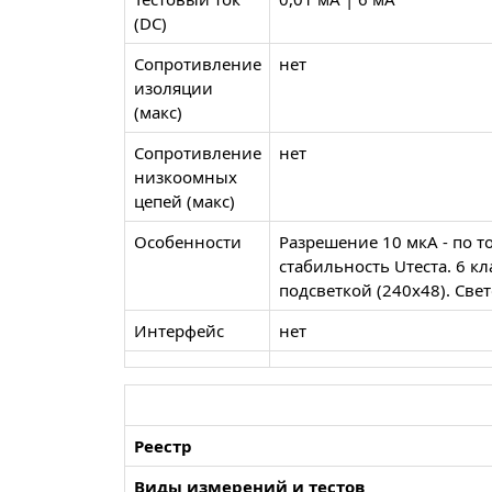
(DC)
Сопротивление
нет
изоляции
(макс)
Сопротивление
нет
низкоомных
цепей (макс)
Особенности
Разрешение 10 мкА - по т
стабильность Uтеста. 6 к
подсветкой (240х48). Свет
Интерфейс
нет
Реестр
Виды измерений и тестов