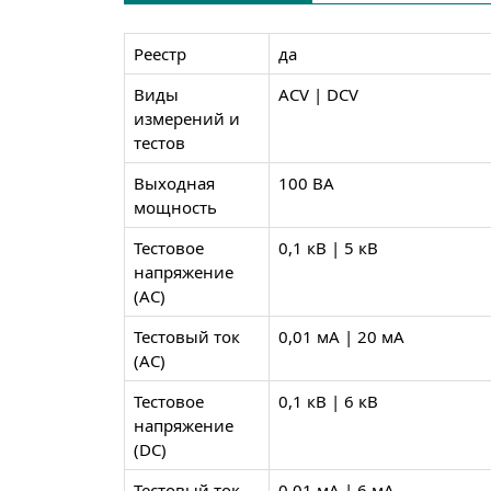
Реестр
да
Виды
ACV | DCV
измерений и
тестов
Выходная
100 ВА
мощность
Тестовое
0,1 кВ | 5 кВ
напряжение
(AC)
Тестовый ток
0,01 мА | 20 мА
(AC)
Тестовое
0,1 кВ | 6 кВ
напряжение
(DC)
Тестовый ток
0,01 мА | 6 мА