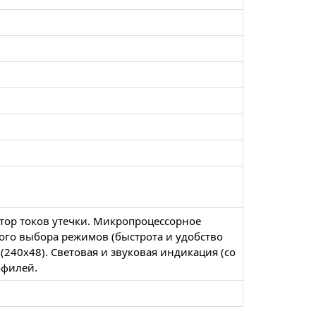
ктор токов утечки. Микропроцессорное
мого выбора режимов (быстрота и удобство
(240х48). Световая и звуковая индикация (со
офилей.