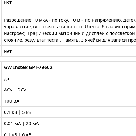
нет
Разрешение 10 мкА - по току, 10 В – по напряжению. Дете
управление, высокая стабильность Uтеста. 6 клавиш пря
настроек). Графический матричный дисплей с подсветкой 
стояние, результат теста). Память, 3 ячейки для записи пр
нет
GW Instek GPT-79602
да
ACV | DCV
100 ВА
0,1 кВ | 5 кВ
0,01 мА | 20 мА
0,1 кВ | 6 кВ