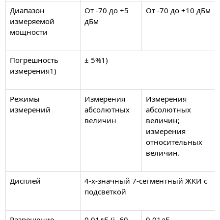
Диапазон
От -70 до +5
От -70 до +10 дБм
измеряемой
дБм
мощности
Погрешность
± 5%1)
измерения1)
Режимы
Измерения
Измерения
измерений
абсолютных
абсолютных
величин
величин;
измерения
относительных
величин.
Дисплей
4-х-значный 7-сегментный ЖКИ с
подсветкой
Разрешение
0,01дБ (і -60
0,01дБ