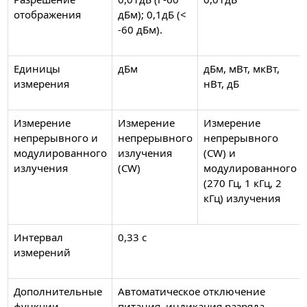
отображения
дБм); 0,1дБ (<
-60 дБм).
Единицы
дБм
дБм, мВт, мкВт,
измерения
нВт, дБ
Измерение
Измерение
Измерение
непрерывного и
непрерывного
непрерывного
модулированного
излучения
(CW) и
излучения
(CW)
модулированного
(270 Гц, 1 кГц, 2
кГц) излучения
Интервал
0,33 с
измерений
Дополнительные
Автоматическое отключение
функции
питания, индикация разряда