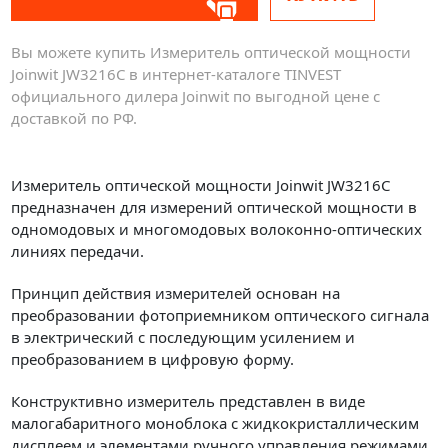
Вы можете купить Измеритель оптической мощности
Joinwit JW3216C в интернет-каталоге TINVEST
официального дилера Joinwit по выгодной цене с
доставкой по РФ.
Измеритель оптической мощности Joinwit JW3216C
предназначен для измерений оптической мощности в
одномодовых и многомодовых волоконно-оптических
линиях передачи.
Принцип действия измерителей основан на
преобразовании фотоприемником оптического сигнала
в электрический с последующим усилением и
преобразованием в цифровую форму.
Конструктивно измеритель представлен в виде
малогабаритного моноблока с жидкокристаллическим
дисплеем и элементами ручного управления режимами