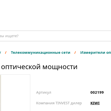
т
Телекоммуникационные сети
Измерители о
 оптической мощности
Артикул
002199
Компания TINVEST дилер
KIWI