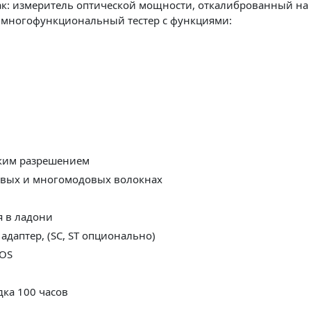
ак: измеритель оптической мощности, откалиброванный на 
- многофункциональный тестер с функциями:
ким разрешением
овых и многомодовых волокнах
я в ладони
адаптер, (SC, ST опционально)
SOS
дка 100 часов