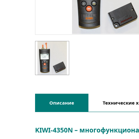
Описание
Технические
х
KIWI-4350N – многофункциона