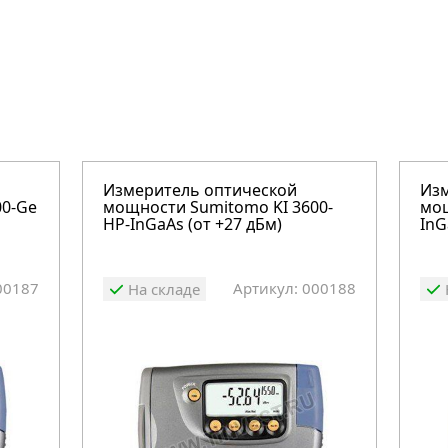
Измеритель оптической
Изм
00-Ge
мощности Sumitomo KI 3600-
мощ
HP-InGaAs (от +27 дБм)
InG
00187
Артикул: 000188
На складе