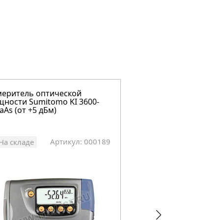
еритель оптической
Измеритель оптиче
ности Sumitomo KI 3600-
мощности Sumitomo 
aAs (от +5 дБм)
(от +0 дБм) для 850 
Артикул: 000189
Арт
На складе
На складе