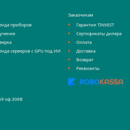
и
Заказчикам
енда приборов
Гарантии TINVEST
учение
Сертификаты дилера
верка
Оплата
енда серверов с GPU под ИИ
Доставка
Возврат
Реквизиты
.69 оф.306B