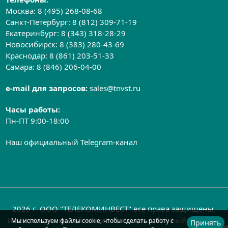
Москва:
8 (495) 268-08-68
Санкт-Петербург:
8 (812) 309-71-19
Екатеринбург:
8 (343) 318-28-29
Новосибирск:
8 (383) 280-43-69
Краснодар:
8 (861) 203-51-33
Самара:
8 (846) 206-04-00
e-mail для запросов:
sales@tnvst.ru
Часы работы:
Пн-ПТ 9:00-18:00
Наш официальный Telegram-канал
2026 г. ООО "ТЕЛЕКОМИНВЕСТ" все права защищены.
Информация на сайте носит информационный характер
Мы используем файлы cookie, чтобы сделать работу с
Принять