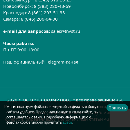
Новосибирск:
8 (383) 280-43-69
Краснодар:
8 (861) 203-51-33
Самара:
8 (846) 206-04-00
e-mail для запросов:
sales@tnvst.ru
Часы работы:
Пн-ПТ 9:00-18:00
Наш официальный Telegram-канал
2026 г. ООО "ТЕЛЕКОМИНВЕСТ" все права защищены.
Информация на сайте носит информационный характер
Мы используем файлы cookie, чтобы сделать работу с
Принять
сайтом удобнее. Продолжая находиться на сайте, вы
и ни при каких условиях не является публичной
соглашаетесь с этим. Подробную информацию о
офертой, определяемой положениями статьи 437 ГК РФ
файлах cookie можно прочитать
здесь
.