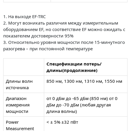
1. На выходе EF-TRC
2. Могут возникать различия между измерительным
оборудованием EF, но соответствие EF можно ожидать с
показателем достоверности 95%
3. Относительно уровня мощности после 15-минутного
разогрева – при постоянной температуре
Спецификации потерь/
длины(продолжение)
Длины волн
850 нм, 1300 нм, 1310 нм, 1550 нм
источника
Диапазон
от 0 дБм до -65 дБм (850 нм) от 0
измерения
дБм до -70 дБм (любая другая
мощности
длина волны)
Power
< ± 5% ±32 пВт
Measurement