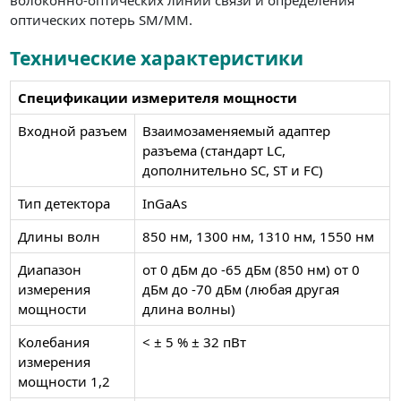
оптических потерь SM/MM.
Технические характеристики
Спецификации измерителя мощности
Входной разъем
Взаимозаменяемый адаптер
разъема (стандарт LC,
дополнительно SC, ST и FC)
Тип детектора
InGaAs
Длины волн
850 нм, 1300 нм, 1310 нм, 1550 нм
Диапазон
от 0 дБм до -65 дБм (850 нм) от 0
измерения
дБм до -70 дБм (любая другая
мощности
длина волны)
Колебания
< ± 5 % ± 32 пВт
измерения
мощности 1,2