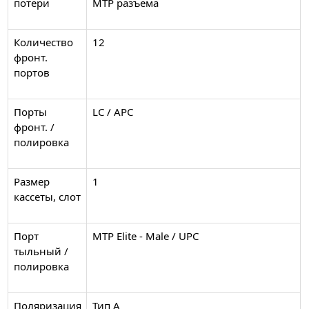
потери
MTP разъема
Количество
12
фронт.
портов
Порты
LC / APC
фронт. /
полировка
Размер
1
кассеты, слот
Порт
MTP Elite - Male / UPC
тыльный /
полировка
Поляризация
Тип А