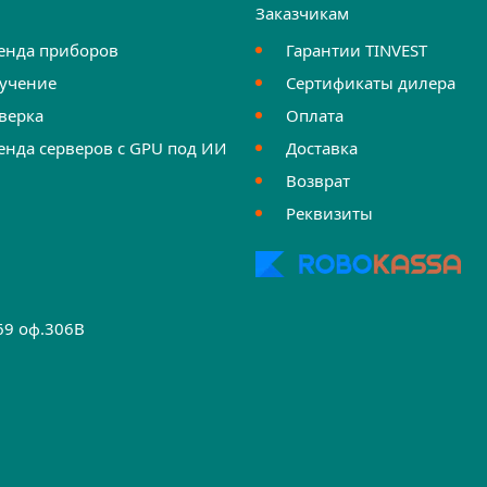
и
Заказчикам
енда приборов
Гарантии TINVEST
учение
Сертификаты дилера
верка
Оплата
енда серверов с GPU под ИИ
Доставка
Возврат
Реквизиты
.69 оф.306B