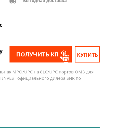
Выгодная доставка
C
у
ПОЛУЧИТЬ КП
КУПИТЬ
ельная MPO/UPC на 8LC/UPC портов OM3 для
 TINVEST официального дилера SNR по