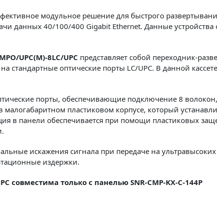
фективное модульное решение для быстрого развертывани
и данных 40/100/400 Gigabit Ethernet. Данные устройства
MPO/UPC(M)-8LC/UPC
представляет собой переходник-разв
на стандартные оптические порты LC/UPC. В данной кассет
птические порты, обеспечивающие подключение 8 волокон, 
 малогабаритном пластиковом корпусе, который устанавл
ия в панели обеспечивается при помощи пластиковых защел
и.
льные искажения сигнала при передаче на ультравысоких с
уатационные издержки.
PC совместима только с панелью SNR-CMP-KX-C-144P​