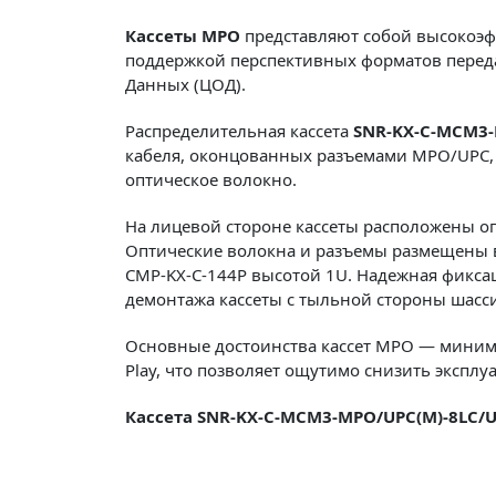
Кассеты
MPO
представляют собой высокоэф
поддержкой перспективных форматов передач
Данных (ЦОД).
Распределительная кассета
SNR-KX-C-MCM3-
кабеля, оконцованных разъемами MPO/UPC, 
оптическое волокно.
На лицевой стороне кассеты расположены о
Оптические волокна и разъемы размещены в
CMP-KX-C-144P высотой 1U. Надежная фиксац
демонтажа кассеты с тыльной стороны шасс
Основные достоинства кассет MPO — минима
Play, что позволяет ощутимо снизить экспл
Кассета SNR-KX-C-MCM3-MPO/UPC(M)-8LC/U