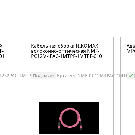
X
Кабельная сборка NIKOMAX
Ада
F-
волоконно-оптическая NMF-
MP
01
PC12M4PAC-1MTPF-1MTPF-010
12S2PAC-1MTPF-1MTPF-001
Артикул: NMF-PC12M4PAC-1MTPF-
Под заказ