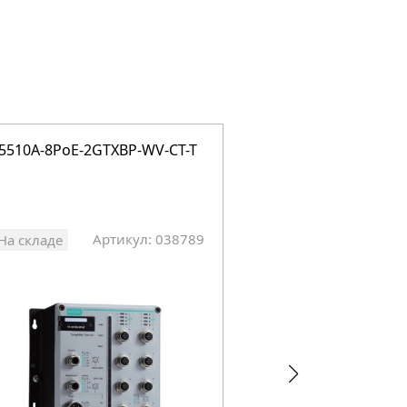
5510A-8PoE-2GTXBP-WV-CT-T
TN-5510A-8PoE-2GT
Артикул: 038789
Арт
На складе
На складе