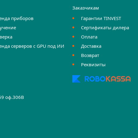
и
Заказчикам
енда приборов
Гарантии TINVEST
учение
Сертификаты дилера
верка
Оплата
енда серверов с GPU под ИИ
Доставка
Возврат
Реквизиты
.69 оф.306B