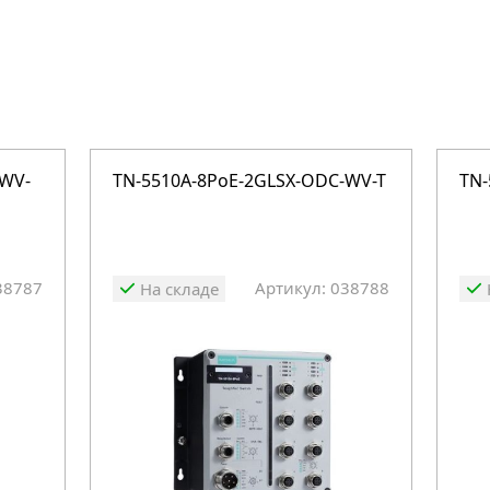
-WV-
TN-5510A-8PoE-2GLSX-ODC-WV-T
TN-
38787
Артикул: 038788
На складе