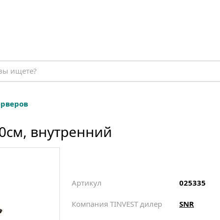
ерверов
0см, внутренний
Артикул
025335
Компания TINVEST дилер
SNR