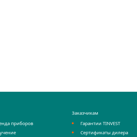
и
Заказчикам
енда приборов
Гарантии TINVEST
учение
Сертификаты дилера