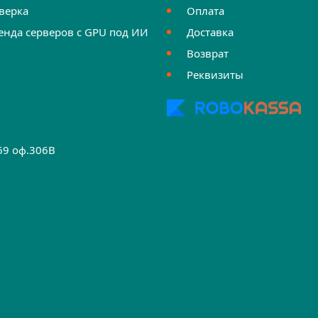
верка
Оплата
енда серверов с GPU под ИИ
Доставка
Возврат
Реквизиты
.69 оф.306B