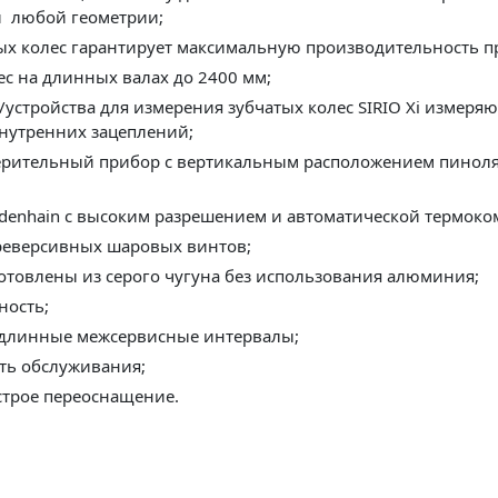
и любой геометрии;
атых колес гарантирует максимальную производительность 
с на длинных валах до 2400 мм;
тройства для измерения зубчатых колес SIRIO Xi измеряю
внутренних зацеплений;
измерительный прибор с вертикальным расположением пино
denhain с высоким разрешением и автоматической термоко
реверсивных шаровых винтов;
отовлены из серого чугуна без использования алюминия;
ность;
 длинные межсервисные интервалы;
сть обслуживания;
строе переоснащение.