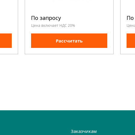
По запросу
По
Цена включает НДС 20%
Цен
Рассчитать
и
Заказчикам