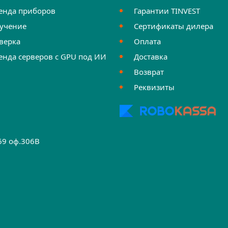
енда приборов
Гарантии TINVEST
учение
Сертификаты дилера
верка
Оплата
енда серверов с GPU под ИИ
Доставка
Возврат
Реквизиты
.69 оф.306B