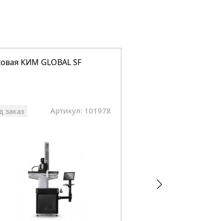
овая КИМ GLOBAL SF
Цеховая КИМ 7.10.7
Артикул: 101978
Арт
д заказ
Под заказ