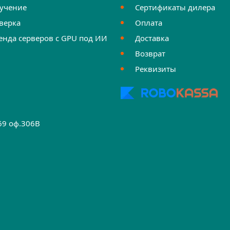
учение
Сертификаты дилера
верка
Оплата
енда серверов с GPU под ИИ
Доставка
Возврат
Реквизиты
.69 оф.306B