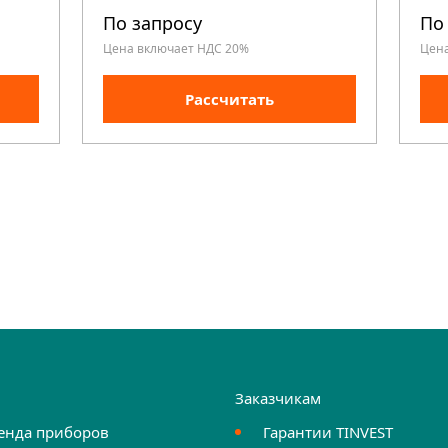
По запросу
По
Цена включает НДС 20%
Цен
Рассчитать
и
Заказчикам
енда приборов
Гарантии TINVEST