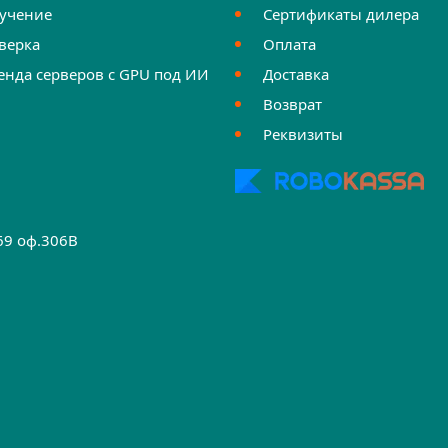
учение
Сертификаты дилера
верка
Оплата
енда серверов с GPU под ИИ
Доставка
Возврат
Реквизиты
.69 оф.306B