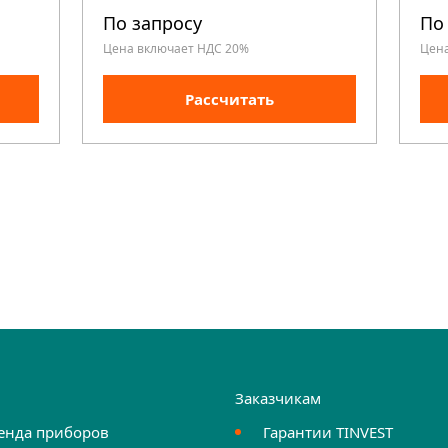
По запросу
По
Цена включает НДС 20%
Цен
Рассчитать
и
Заказчикам
енда приборов
Гарантии TINVEST