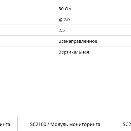
50 Ом
≦ 2.0
2.5
Всенаправленное
Вертикальная
инга
SC2100 / Модуль мониторинга
SC2