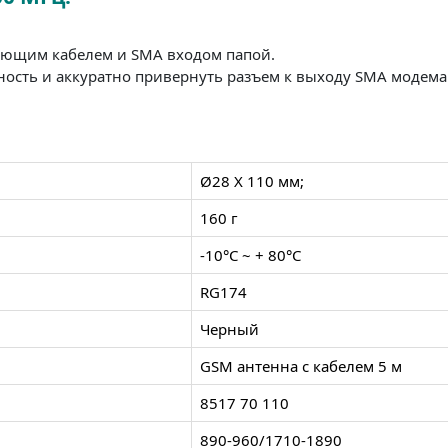
няющим кабелем и SMA входом папой.
ность и аккуратно привернуть разъем к выходу SMA модема
Ø28 X 110 мм;
160 г
-10°C ~ + 80°C
RG174
Черный
GSM антенна с кабелем 5 м
8517 70 110
890-960/1710-1890