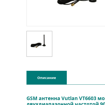
Описание
GSM антенна Vutlan VT6603 м
двухдиапазонной частотой 90