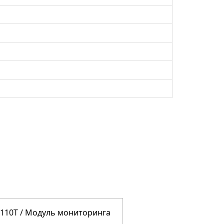
110T / Модуль мониторинга
SC8100 /Модуль мо