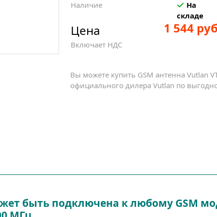
Наличие
На
складе
1 544 руб
Цена
Включает НДС
Вы можете купить GSM антенна Vutlan VT
официального дилера Vutlan по выгодно
ожет быть подключена к любому GSM моде
0 МГц.