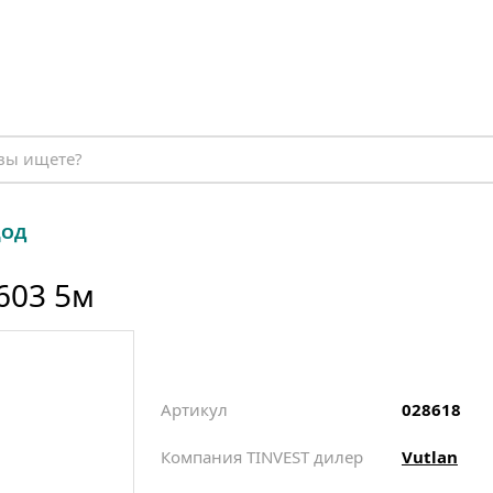
ЦОД
603 5м
Артикул
028618
Компания TINVEST дилер
Vutlan