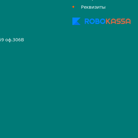
Реквизиты
.69 оф.306B