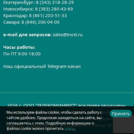
Екатеринбург:
8 (343) 318-28-29
Новосибирск:
8 (383) 280-43-69
Краснодар:
8 (861) 203-51-33
Самара:
8 (846) 206-04-00
e-mail для запросов:
sales@tnvst.ru
Часы работы:
Пн-ПТ 9:00-18:00
Наш официальный Telegram-канал
2026 г. ООО "ТЕЛЕКОМИНВЕСТ" все права защищены.
Информация на сайте носит информационный характер
Мы используем файлы cookie, чтобы сделать работу с
Принять
сайтом удобнее. Продолжая находиться на сайте, вы
и ни при каких условиях не является публичной
соглашаетесь с этим. Подробную информацию о
офертой, определяемой положениями статьи 437 ГК РФ
файлах cookie можно прочитать
здесь
.