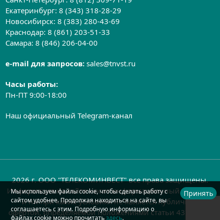
Екатеринбург:
8 (343) 318-28-29
Новосибирск:
8 (383) 280-43-69
Краснодар:
8 (861) 203-51-33
Самара:
8 (846) 206-04-00
e-mail для запросов:
sales@tnvst.ru
Часы работы:
Пн-ПТ 9:00-18:00
Наш официальный Telegram-канал
2026 г. ООО "ТЕЛЕКОМИНВЕСТ" все права защищены.
Информация на сайте носит информационный характер
Мы используем файлы cookie, чтобы сделать работу с
Принять
сайтом удобнее. Продолжая находиться на сайте, вы
и ни при каких условиях не является публичной
соглашаетесь с этим. Подробную информацию о
офертой, определяемой положениями статьи 437 ГК РФ
файлах cookie можно прочитать
здесь
.