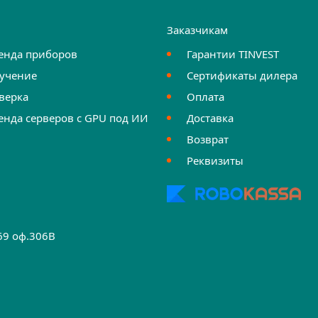
и
Заказчикам
енда приборов
Гарантии TINVEST
учение
Сертификаты дилера
верка
Оплата
енда серверов с GPU под ИИ
Доставка
Возврат
Реквизиты
.69 оф.306B