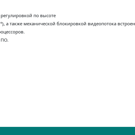
 регулировкой по высоте
), а также механической блокировкой видеопотока встрое
процессоров.
 ПО.