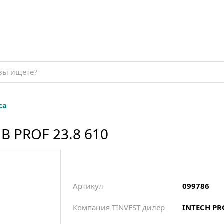
са
 PROF 23.8 610
Артикул
099786
Компания TINVEST дилер
INTECH PR