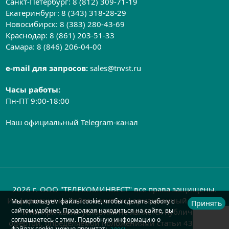
Санкт-Петербург:
8 (812) 309-71-19
Екатеринбург:
8 (343) 318-28-29
Новосибирск:
8 (383) 280-43-69
Краснодар:
8 (861) 203-51-33
Самара:
8 (846) 206-04-00
e-mail для запросов:
sales@tnvst.ru
Часы работы:
Пн-ПТ 9:00-18:00
Наш официальный Telegram-канал
2026 г. ООО "ТЕЛЕКОМИНВЕСТ" все права защищены.
Информация на сайте носит информационный характер
Мы используем файлы cookie, чтобы сделать работу с
Принять
сайтом удобнее. Продолжая находиться на сайте, вы
и ни при каких условиях не является публичной
соглашаетесь с этим. Подробную информацию о
офертой, определяемой положениями статьи 437 ГК РФ
файлах cookie можно прочитать
здесь
.