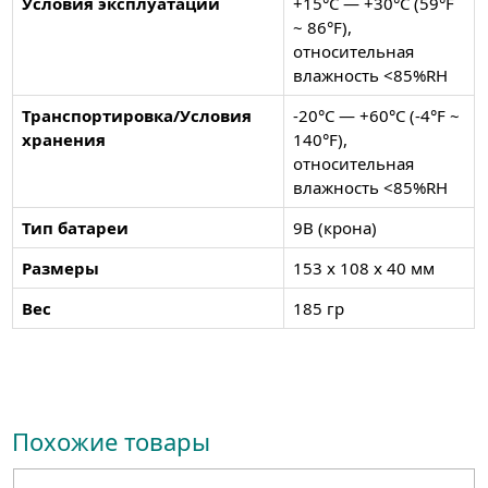
Условия эксплуатации
+15°C — +30°C (59°F
~ 86°F),
относительная
влажность <85%RH
Транспортировка/Условия
-20°C — +60°C (-4°F ~
хранения
140°F),
относительная
влажность <85%RH
Тип батареи
9В (крона)
Размеры
153 x 108 x 40 мм
Вес
185 гр
Похожие товары