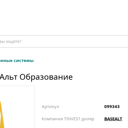
онные системы
 Альт Образование
Артикул
099343
Компания TINVEST дилер
BASEALT