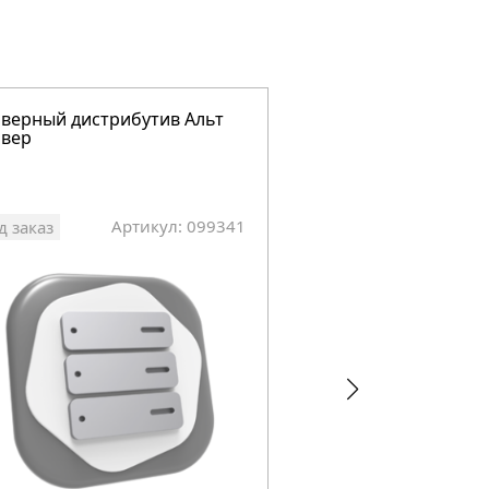
верный дистрибутив Альт
Cерверный дистриб
рвер
Виртуализация
Артикул: 099341
Арт
д заказ
Под заказ