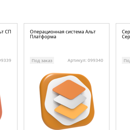
ьт СП
Операционная система Альт
Сер
Платформа
Се
99339
Артикул: 099340
Под заказ
По