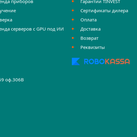
енда приборов
Гарантии TINVEST
учение
Сертификаты дилера
верка
Оплата
енда серверов с GPU под ИИ
Доставка
Возврат
Реквизиты
.69 оф.306B