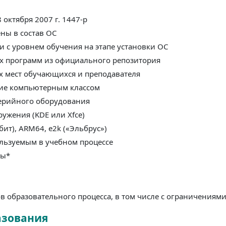
октября 2007 г. 1447-р
ны в состав ОС
и с уровнем обучения на этапе установки ОС
ых программ из официального репозитория
х мест обучающихся и преподавателя
ние компьютерным классом
ерийного оборудования
ужения (KDE или Xfce)
бит), ARM64, e2k («Эльбрус»)
ользуемым в учебном процессе
мы*
ов образовательного процесса, в том числе с ограничениям
азования