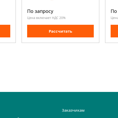
По запросу
По
Цена включает НДС 20%
Цен
Рассчитать
и
Заказчикам