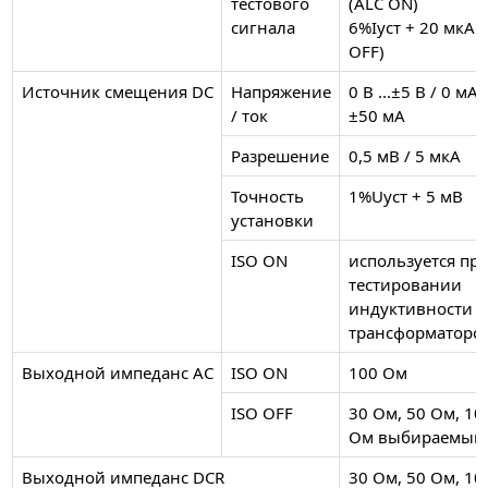
тестового
(ALC ON)
сигнала
6%Iуст + 20 мкА 
OFF)
Источник смещения DC
Напряжение
0 В ...±5 В / 0 мА .
/ ток
±50 мА
Разрешение
0,5 мВ / 5 мкА
Точность
1%Uуст + 5 мВ
установки
ISO ON
используется пр
тестировании
индуктивности и
трансформаторо
Выходной импеданс АС
ISO ON
100 Ом
ISO OFF
30 Ом, 50 Ом, 10
Ом выбираемый
Выходной импеданс DCR
30 Ом, 50 Ом, 10