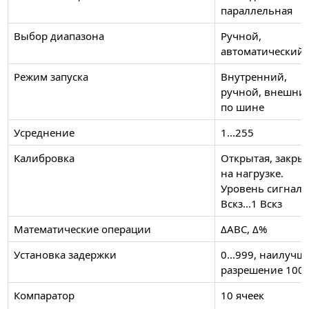
параллельная
Выбор диапазона
Ручной,
автоматический
Режим запуска
Внутренний,
ручной, внешни
по шине
Усреднение
1...255
Калибровка
Открытая, закрыт
на нагрузке.
Уровень сигнала 
Вскз...1 Вскз
Математические операции
ΔABC, Δ%
Установка задержки
0...999, наилучш
разрешение 100 
Компаратор
10 ячеек