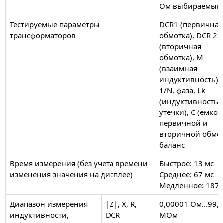
Ом выбираемый
Тестируемые параметры
DCR1 (первичная
трансформаторов
обмотка), DCR 2
(вторичная
обмотка), M
(взаимная
индуктивность), 
1/N, фаза, Lk
(индуктивность
утечки), C (емкос
первичной и
вторичной обмот
баланс
Время измерения (без учета времени
Быстрое: 13 мс
изменения значения на дисплее)
Среднее: 67 мс
Медленное: 187 
Диапазон измерения
|Z|, X, R,
0,00001 Ом...99,
индуктивности,
DCR
МОм