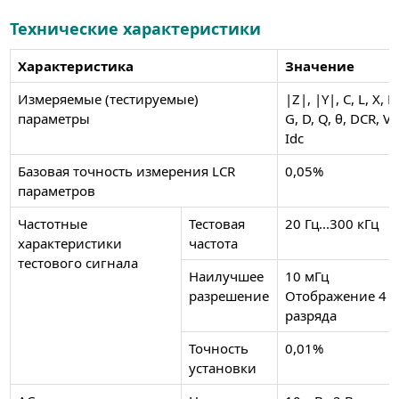
Технические характеристики
Характеристика
Значение
Измеряемые (тестируемые)
|Z|, |Y|, C, L, X, B,
параметры
G, D, Q, θ, DCR, Vd
Idc
Базовая точность измерения LCR
0,05%
параметров
Частотные
Тестовая
20 Гц...300 кГц
характеристики
частота
тестового сигнала
Наилучшее
10 мГц
разрешение
Отображение 4
разряда
Точность
0,01%
установки