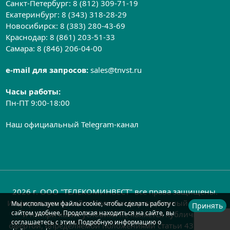
Санкт-Петербург:
8 (812) 309-71-19
Екатеринбург:
8 (343) 318-28-29
Новосибирск:
8 (383) 280-43-69
Краснодар:
8 (861) 203-51-33
Самара:
8 (846) 206-04-00
e-mail для запросов:
sales@tnvst.ru
Часы работы:
Пн-ПТ 9:00-18:00
Наш официальный Telegram-канал
2026 г. ООО "ТЕЛЕКОМИНВЕСТ" все права защищены.
Информация на сайте носит информационный характер
Мы используем файлы cookie, чтобы сделать работу с
Принять
сайтом удобнее. Продолжая находиться на сайте, вы
и ни при каких условиях не является публичной
соглашаетесь с этим. Подробную информацию о
офертой, определяемой положениями статьи 437 ГК РФ