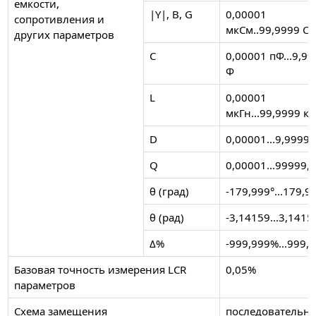
емкости,
|Y|, B, G
0,00001
сопротивления и
мкСм..99,9999 С
других параметров
C
0,00001 пФ...9,9
Ф
L
0,00001
мкГн...99,9999 кГ
D
0,00001...9,99999
Q
0,00001...99999,9
θ (град)
-179,999°...179,9
θ (рад)
-3,14159...3,1415
Δ%
-999,999%...999,
Базовая точность измерения LCR
0,05%
параметров
Схема замещения
последовательна