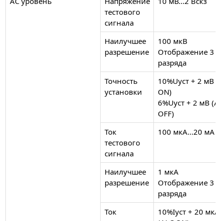
AC уровень
Напряжение
10 мВ...2 Вскз
тестового
сигнала
Наилучшее
100 мкВ
разрешение
Отображение 3
разряда
Точность
10%Uуст + 2 мВ (
установки
ON)
6%Uуст + 2 мВ (A
OFF)
Ток
100 мкА...20 мА
тестового
сигнала
Наилучшее
1 мкА
разрешение
Отображение 3
разряда
Ток
10%Iуст + 20 мкА