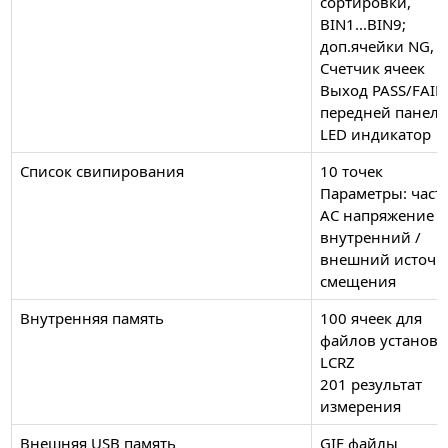
сортировки,
BIN1...BIN9;
доп.ячейки NG, 
Счетчик ячеек
Выход PASS/FAIL
передней панел
LED индикатор
Список свипирования
10 точек
Параметры: часто
AC напряжение / 
внутренний /
внешний источн
смещения
Внутренняя память
100 ячеек для
файлов установо
LCRZ
201 результат
измерения
Внешняя USB память
GIF файлы