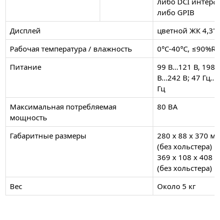
либо DCI интерф
либо GPIB
Дисплей
цветной ЖК 4,3" 
Рабочая температура / влажность
0°С-40°С, ≤90%R
Питание
99 В...121 В, 198
В...242 В; 47 Гц...
Гц
Максимальная потребляемая
80 ВА
мощность
Габаритные размеры
280 х 88 х 370 м
(без хольстера)
369 х 108 х 408 
(без хольстера)
Вес
Около 5 кг