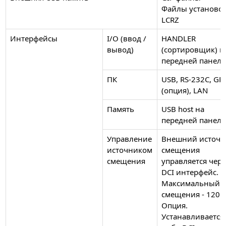
Файлы установо
LCRZ
Интерфейсы
I/O (ввод /
HANDLER
вывод)
(сортировщик) н
передней панел
ПК
USB, RS-232C, GP
(опция), LAN
Память
USB host на
передней панел
Управление
Внешний источн
источником
смещения
смещения
управляется чере
DCI интерфейс.
Максимальный т
смещения - 120 
Опция.
Устанавливается