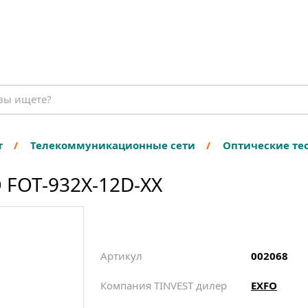
т
Телекоммуникационные сети
Оптические те
 FOT-932X-12D-XX
Артикул
002068
Компания TINVEST дилер
EXFO