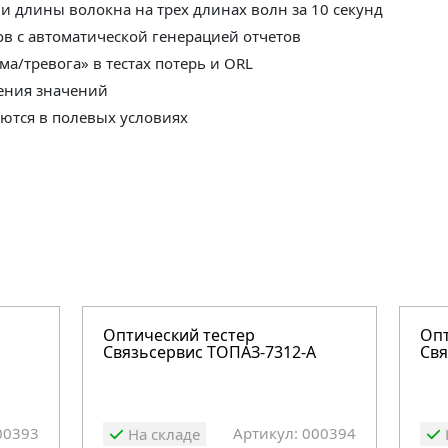
 и длины волокна на трех длинах волн за 10 секунд
ов с автоматической генерацией отчетов
а/тревога» в тестах потерь и ORL
ления значений
ются в полевых условиях
Оптический тестер
Опт
Связьсервис ТОПАЗ-7312-А
Свя
00393
Артикул: 000394
На складе