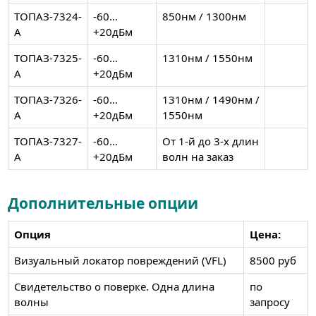
ТОПАЗ-7324-
-60…
850нм / 1300нм
А
+20дБм
ТОПАЗ-7325-
-60…
1310нм / 1550нм
А
+20дБм
ТОПАЗ-7326-
-60…
1310нм / 1490нм /
А
+20дБм
1550нм
ТОПАЗ-7327-
-60…
От 1-й до 3-х длин
А
+20дБм
волн на заказ
Дополнительные опции
Опция
Цена:
Визуальный локатор повреждений (VFL)
8500 руб
Свидетельство о поверке. Одна длина
по
волны
запросу