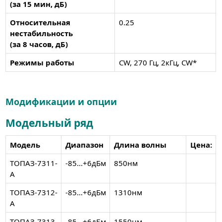
(за 15 мин, дБ)
Относительная
0.25
нестабильность
(за 8 часов, дБ)
Режимы работы
CW, 270 Гц, 2кГц, CW*
Модификации и опции
Модельный ряд
Модель
Диапазон
Длина волны
Цена:
ТОПАЗ-7311-
-85...+6дБм
850нм
А
ТОПАЗ-7312-
-85…+6дБм
1310нм
А
ТОПАЗ-7313-
-85…+6дБм
1550нм