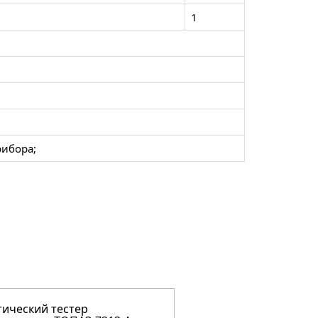
1
рибора;
ический тестер
Оптический тестер