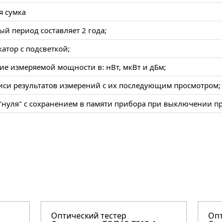
я сумка
ый период составляет 2 года;
атор с подсветкой;
ие измеряемой мощности в: нВт, мкВт и дБм;
писи результатов измерений с их последующим просмотром;
 "нуля" с сохранением в памяти прибора при выключении п
Оптический тестер
Опт