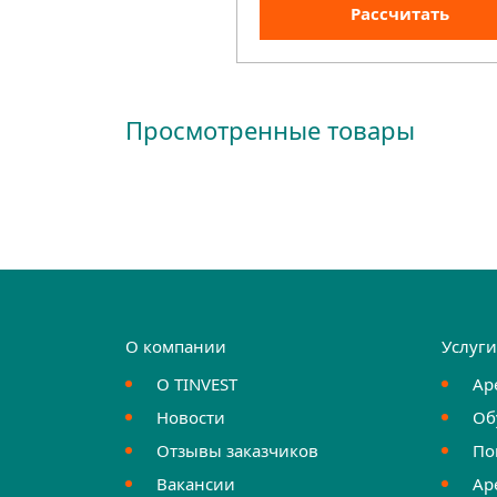
Рассчитать
Просмотренные товары
О компании
Услуг
О TINVEST
Ар
Новости
Об
Отзывы заказчиков
По
Вакансии
Ар