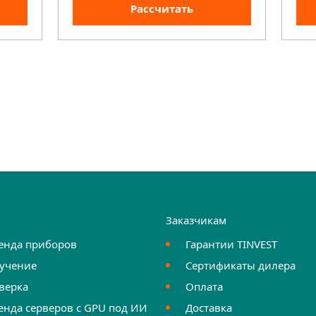
Рассчитать
и
Заказчикам
енда приборов
Гарантии TINVEST
учение
Сертификаты дилера
верка
Оплата
енда серверов с GPU под ИИ
Доставка