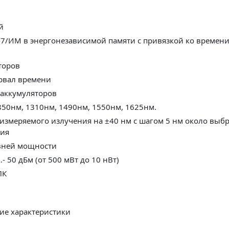
й
-7/ИМ в энергонезависимой памяти с привязкой ко времени
торов
рвал времени
 аккумуляторов
650нм, 850нм, 1310нм, 1490нм, 1550нм, 1625н
измеряемого излучения на ±40 нм с шагом 5 нм около вы
ния
вней мощности
 50 дБм (от 500 мВт до 10 нВт)
ПК
ие характеристики