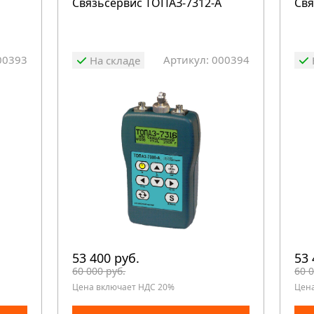
Связьсервис ТОПАЗ-7312-А
Свя
00393
Артикул: 000394
На складе
53 400 руб.
53 
60 000 руб.
60 0
Цена включает НДС 20%
Цен