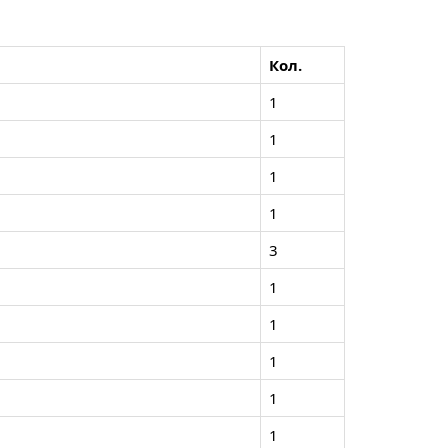
Кол.
1
1
1
1
3
1
1
1
1
1