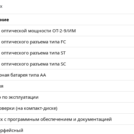
х
ние
 оптической мощности ОТ-2-9/ИМ
 оптического разъема типа FC
 оптического разъема типа ST
 оптического разъема типа SC
ная батарея типа АА
ия
 по эксплуатации
верки (на компакт-диске)
ск с программным обеспечением и документацией
ерфейсный