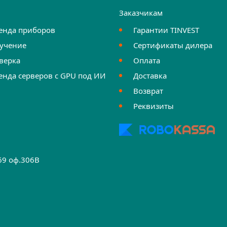
и
Заказчикам
енда приборов
Гарантии TINVEST
учение
Сертификаты дилера
верка
Оплата
енда серверов с GPU под ИИ
Доставка
Возврат
Реквизиты
.69 оф.306B