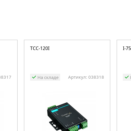
TCC-120I
I-7
38317
Артикул: 038318
На складе