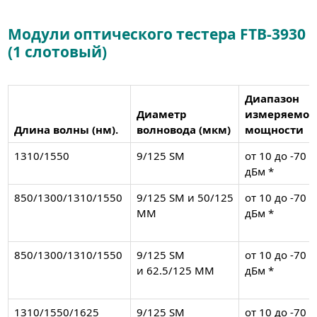
Модули оптического тестера FTB-3930
(1 слотовый)
Диапазон
Диаметр
измеряемой
Длина волны (нм).
волновода (мкм)
мощности
1310/1550
9/125 SM
от 10 до -70
дБм *
850/1300/1310/1550
9/125 SM и 50/125
от 10 до -70
MM
дБм *
850/1300/1310/1550
9/125 SM
от 10 до -70
и 62.5/125 MM
дБм *
1310/1550/1625
9/125 SM
от 10 до -70