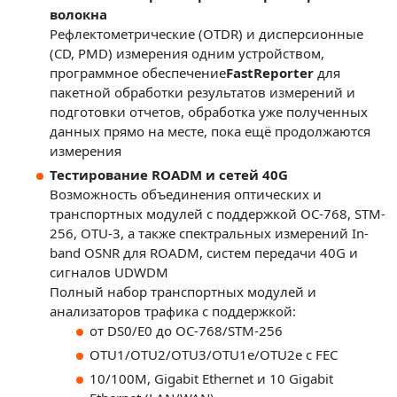
волокна
Рефлектометрические (OTDR) и дисперсионные
(CD, PMD) измерения одним устройством,
программное обеспечение
FastReporter
для
пакетной обработки результатов измерений и
подготовки отчетов, обработка уже полученных
данных прямо на месте, пока ещё продолжаются
измерения
Тестирование ROADM и сетей 40G
Возможность объединения оптических и
транспортных модулей с поддержкой OC-768, STM-
256, OTU-3, а также спектральных измерений In-
band OSNR для ROADM, систем передачи 40G и
сигналов UDWDM
Полный набор транспортных модулей и
анализаторов трафика с поддержкой:
от DS0/E0 до OC-768/STM-256
OTU1/OTU2/OTU3/OTU1e/OTU2e с FEC
10/100M, Gigabit Ethernet и 10 Gigabit