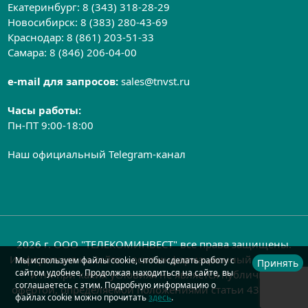
Екатеринбург:
8 (343) 318-28-29
Новосибирск:
8 (383) 280-43-69
Краснодар:
8 (861) 203-51-33
Самара:
8 (846) 206-04-00
e-mail для запросов:
sales@tnvst.ru
Часы работы:
Пн-ПТ 9:00-18:00
Наш официальный Telegram-канал
2026 г. ООО "ТЕЛЕКОМИНВЕСТ" все права защищены.
Информация на сайте носит информационный характер
Мы используем файлы cookie, чтобы сделать работу с
Принять
сайтом удобнее. Продолжая находиться на сайте, вы
и ни при каких условиях не является публичной
соглашаетесь с этим. Подробную информацию о
офертой, определяемой положениями статьи 437 ГК РФ
файлах cookie можно прочитать
здесь
.