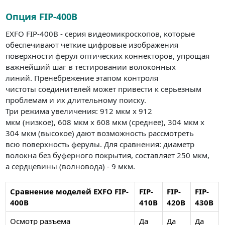
Опция FIP-400B
EXFO FIP-400B - серия видеомикроскопов, которые
обеспечивают четкие цифровые изображения
поверхности ферул оптических коннекторов, упрощая
важнейший шаг в тестировании волоконных
линий. Пренебрежение этапом контроля
чистоты соединителей может привести к серьезным
проблемам и их длительному поиску.
Три режима увеличения: 912 мкм x 912
мкм (низкое), 608 мкм x 608 мкм (среднее), 304 мкм x
304 мкм (высокое) дают возможность рассмотреть
всю поверхность ферулы. Для сравнения: диаметр
волокна без буферного покрытия, составляет 250 мкм,
а сердцевины (волновода) - 9 мкм.
Сравнение моделей EXFO FIP-
FIP-
FIP-
FIP-
400B
410B
420B
430B
Осмотр разъема
Да
Да
Да