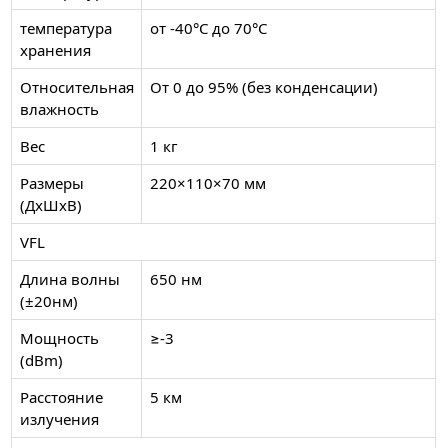
температура
от -40°C до 70°C
хранения
Относительная
От 0 до 95% (без конденсации)
влажность
Вес
1 кг
Размеры
220×110×70 мм
(ДхШхВ)
VFL
Длина волны
650 нм
(±20нм)
Мощность
≥-3
(dBm)
Расстояние
5 км
излучения