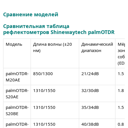
Сравнение моделей
Сравнительная таблица
рефлектометров Shinewaytech palmOTDR
Модель
Длина волны (±20
Динамический
Мёрт
нм)
диапазон
зона
соб
(EDZ)
palmOTDR-
850/1300
21/24dB
1.5
M20AE
palmOTDR-
1310/1550
32/30dB
1.8
S20AE
palmOTDR-
1310/1550
35/34dB
1.5
S20BE
palmOTDR-
1310/1550
40/38dB
0.8