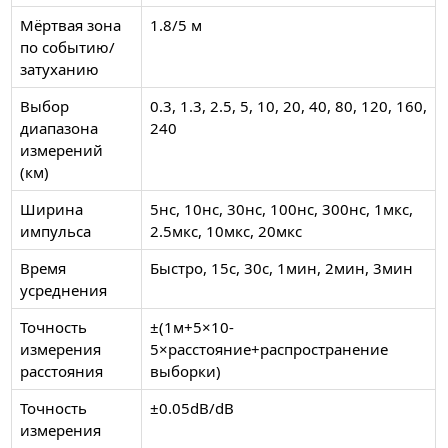
Мёртвая зона
1.8/5 м
по событию/
затуханию
Выбор
0.3, 1.3, 2.5, 5, 10, 20, 40, 80, 120, 160,
диапазона
240
измерений
(км)
Ширина
5нс, 10нс, 30нс, 100нс, 300нс, 1мкс,
импульса
2.5мкс, 10мкс, 20мкс
Время
Быстро, 15с, 30с, 1мин, 2мин, 3мин
усреднения
Точность
±(1м+5×10-
измерения
5×расстояние+распространение
расстояния
выборки)
Точность
±0.05dB/dB
измерения