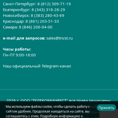
Санкт-Петербург:
8 (812) 309-71-19
Екатеринбург:
8 (343) 318-28-29
Новосибирск:
8 (383) 280-43-69
Краснодар:
8 (861) 203-51-33
Самара:
8 (846) 206-04-00
e-mail для запросов:
sales@tnvst.ru
Часы работы:
Пн-ПТ 9:00-18:00
Наш официальный Telegram-канал
2026 г. ООО "ТЕЛЕКОМИНВЕСТ" все права защищены.
Информация на сайте носит информационный характер
Мы используем файлы cookie, чтобы сделать работу с
Принять
сайтом удобнее. Продолжая находиться на сайте, вы
и ни при каких условиях не является публичной
соглашаетесь с этим. Подробную информацию о
офертой, определяемой положениями статьи 437 ГК РФ