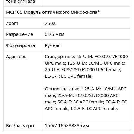
тона сигнала
MCI100 Модуль оптического микроскопа*
Zoom
250X
Разрешение
0.75 мкм
Фокусировка
Ручная
Адаптеры
Стандартные: 25-U-M: FC/SC/ST/E2000
UPC male; 125-U-M: LC/MU UPC male;
25-U-F: FC/SC/ST/E2000 UPC female;
LC-U-F: LC UPC female;
Опциональные: 125-A-M: LC/MU APC
male; 25-A-M: FC/SC/ST/E2000 APC
male; SC-A-F: SC APC female; FC-A-F: FC
APC female; LC-A-F: LC APC female;
Вес/размеры
150г/ 165×38×35мм