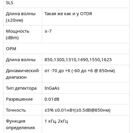
SLS
Длина волны
Такая же как и у OTDR
(±20нм)
Мощность
≥-7
(dBm)
OPM
Длина волны
850,1300,1310,1490,1550,1625
Динамический
от -70 до +6 (-60 до +6 @ 850нм)
диапазон
Тип детектора
InGaAs
Разрешение
0.01dB
Точность
±5% ±0.01нВт(±0.5dB@850нм)
Функция
1 кГц, 2кГц
определения