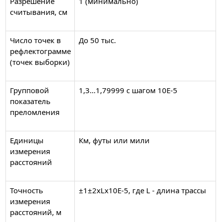
Разрешение
1 (минимально)
считывания, см
Число точек в
До 50 тыс.
рефлектограмме
(точек выборки)
Групповой
1,3…1,79999 с шагом 10Е-5
показатель
преломления
Единицы
Км, футы или мили
измерения
расстояний
Точность
±1±2хLх10Е-5, где L - длина трассы
измерения
расстояний, м