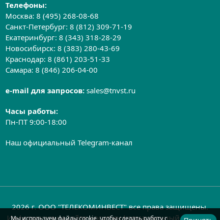
Телефоны:
Москва:
8 (495) 268-08-68
Санкт-Петербург:
8 (812) 309-71-19
Екатеринбург:
8 (343) 318-28-29
Новосибирск:
8 (383) 280-43-69
Краснодар:
8 (861) 203-51-33
Самара:
8 (846) 206-04-00
e-mail для запросов:
sales@tnvst.ru
Часы работы:
Пн-ПТ 9:00-18:00
Наш официальный Telegram-канал
2026 г. ООО "ТЕЛЕКОМИНВЕСТ" все права защищены.
Информация на сайте носит информационный характер
Мы используем файлы cookie, чтобы сделать работу с