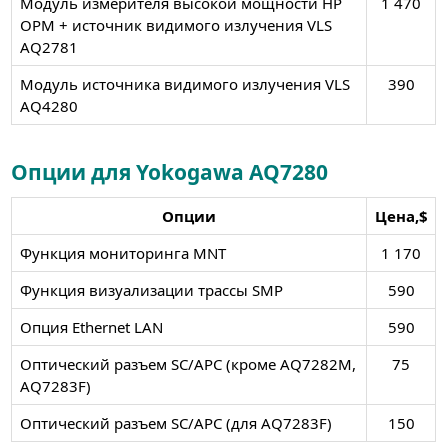
Модуль измерителя высокой мощности HP
1 470
OPM + источник видимого излучения VLS
AQ2781
Модуль источника видимого излучения VLS
390
AQ4280
Опции для Yokogawa AQ7280
Опции
Цена,$
Функция мониторинга MNT
1 170
Функция визуализации трассы SMP
590
Опция Ethernet LAN
590
Оптический разъем SC/APC (кроме AQ7282M,
75
AQ7283F)
Оптический разъем SC/APC (для AQ7283F)
150