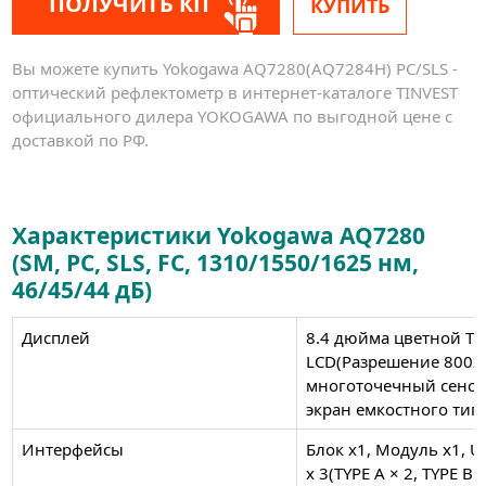
ПОЛУЧИТЬ КП
КУПИТЬ
Вы можете купить Yokogawa AQ7280(AQ7284H) PC/SLS -
оптический рефлектометр в интернет-каталоге TINVEST
официального дилера YOKOGAWA по выгодной цене с
доставкой по РФ.
Характеристики Yokogawa AQ7280
(SM, PC, SLS, FC, 1310/1550/1625 нм,
46/45/44 дБ)
Дисплей
8.4 дюйма цветной TF
LCD(Разрешение 800х
многоточечный сенс
экран емкостного тип
Интерфейсы
Блок х1, Модуль х1, U
x 3(TYPE A × 2, TYPE B (