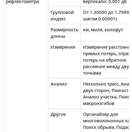
рефлектометра
вертикали: 0,001 дБ
Групповой
От 1.30000 до 1.79999 
индекс
шагом 0.00001)
Размерность
км, миля, килофут
длины
Измерения
Измерение расстояния
прямых потерь, отраж
потерь на обратное
рассеяние между дву
точками
Анализ
Несколько трасс, Анал
двух сторон, Разность 
Анализ участка, Поиск
макроизгибов
Другое
Органайзер для
многоволоконных каб
Поиск обрыва, Подзск