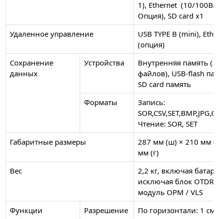
1), Ethernet (10/100BAS
Опция), SD card х1
Удаленное управление
USB TYPE B (mini), Ethe
(опция)
Сохранение
Устройства
Внутренняя память ( 
данных
файлов), USB-flash пам
SD card память
Форматы
Запись:
SOR,CSV,SET,BMP,JPG,C
Чтение: SOR, SET
Габаритные размеры
287 мм (ш) × 210 мм (в
мм (г)
Вес
2,2 кг, включая батар
исключая блок OTDR 
модуль OPM / VLS
Функции
Разрешение
По горизонтали: 1 см,