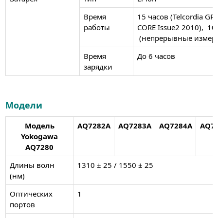
Время
15 часов (Telcordia GR
работы
CORE Issue2 2010), 10
(непрерывные измер
Время
До 6 часов
зарядки
Модели
Модель
AQ7282A
AQ7283A
AQ7284A
AQ7
Yokogawa
AQ7280
Длины волн
1310 ± 25 / 1550 ± 25
(нм)
Оптических
1
портов