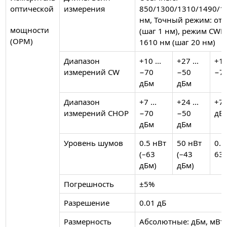
оптической
измерения
850/1300/1310/1490/1
нм, Точный режим: от 
мощности
(шаг 1 нм), режим CWD
(OPM)
1610 нм (шаг 20 нм)
Диапазон
+10 ...
+27 ...
+10 
измерений CW
−70
−50
−7
дБм
дБм
Диапазон
+7 ...
+24 ...
+7 
измерений CHOP
−70
−50
дБ
дБм
дБм
Уровень шумов
0.5 нВт
50 нВт
0.5
(–63
(–43
63
дБм)
дБм)
Погрешность
±5%
Разрешение
0.01 дБ
Размерность
Абсолютные: дБм, мВт, 