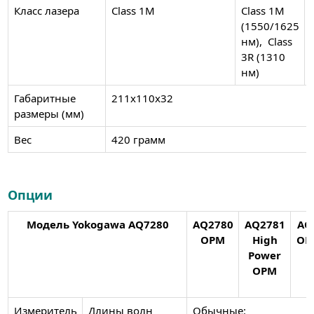
Класс лазера
Class 1M
Class 1M
(1550/1625
нм), Class
3R (1310
нм)
Габаритные
211х110х32
размеры (мм)
Вес
420 грамм
Опции
Модель Yokogawa AQ7280
AQ2780
AQ2781
AQ
OPM
High
OP
Power
OPM
Измеритель
Длины волн
Обычные: