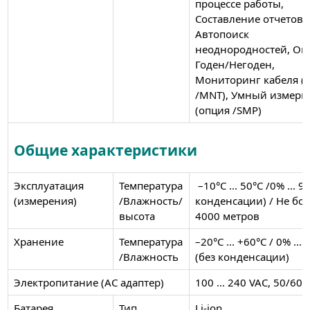
процессе работы,
Составление отчетов,
Автопоиск
неоднородностей, Оц
Годен/Негоден,
Мониторинг кабеля (
/MNT), Умный измери
(опция /SMP)
Общие характеристики
Эксплуатация
Температура
–10°C ... 50°C /0% ... 9
(измерения)
/Влажность/
конденсации) / Не бо
высота
4000 метров
Хранение
Температура
–20°C ... +60°C / 0% ...
/Влажность
(без конденсации)
Электропитание (АС адаптер)
100 ... 240 VAC, 50/60 
Батарея
Тип
Li-ion