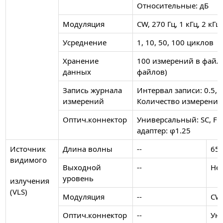
Относительные: дБ
Модуляция
CW, 270 Гц, 1 кГц, 2 к
Усреднение
1, 10, 50, 100 циклов
Хранение
100 измерений в файле
данных
файлов)
Запись журнала
Интервал записи: 0.5, 1, 
измерений
Количество измерений
Оптич.коннектор
Универсальный: SC, FC
адаптер: φ1.25
Источник
Длина волны
--
65
видимого
Выходной
--
Не
уровень
излучения
(VLS)
Модуляция
--
CW,
Оптич.коннектор
--
Уни