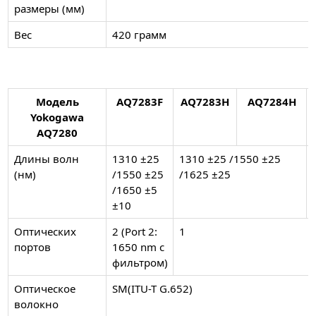
размеры (мм)
Вес
420 грамм
Модель
AQ7283F
AQ7283H
AQ7284H
Yokogawa
AQ7280
Длины волн
1310 ±25
1310 ±25 /1550 ±25
(нм)
/1550 ±25
/1625 ±25
/1650 ±5
±10
Оптических
2 (Port 2:
1
портов
1650 nm с
фильтром)
Оптическое
SM(ITU-T G.652)
волокно