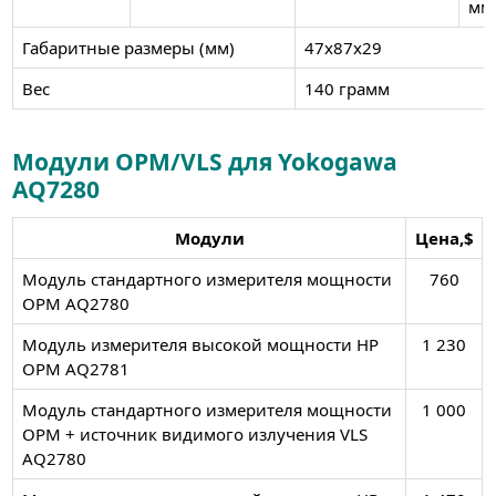
м
Габаритные размеры (мм)
47х87х29
Вес
140 грамм
Модули OPM/VLS для Yokogawa
AQ7280
Модули
Цена,$
Модуль стандартного измерителя мощности
760
OPM AQ2780
Модуль измерителя высокой мощности HP
1 230
OPM AQ2781
Модуль стандартного измерителя мощности
1 000
OPM + источник видимого излучения VLS
AQ2780