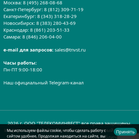
Москва:
8 (495) 268-08-68
Санкт-Петербург:
8 (812) 309-71-19
Екатеринбург:
8 (343) 318-28-29
Новосибирск:
8 (383) 280-43-69
Краснодар:
8 (861) 203-51-33
Самара:
8 (846) 206-04-00
e-mail для запросов:
sales@tnvst.ru
Часы работы:
Пн-ПТ 9:00-18:00
Наш официальный Telegram-канал
2026 г. ООО "ТЕЛЕКОМИНВЕСТ" все права защищены.
Информация на сайте носит информационный характер
Мы используем файлы cookie, чтобы сделать работу с
Принять
сайтом удобнее. Продолжая находиться на сайте, вы
и ни при каких условиях не является публичной