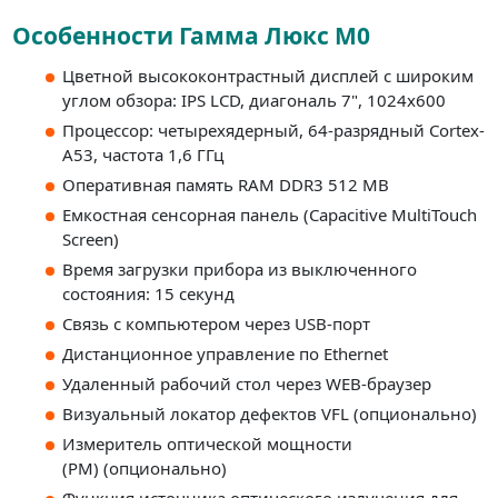
Особенности Гамма Люкс M0
Цветной высококонтрастный дисплей с широким
углом обзора: IPS LCD, диагональ 7", 1024х600
Процессор: четырехядерный, 64-разрядный Cortex-
A53, частота 1,6 ГГц
Оперативная память RAM DDR3 512 MB
Емкостная сенсорная панель (Capacitive MultiTouch
Screen)
Время загрузки прибора из выключенного
состояния: 15 секунд
Связь с компьютером через USB-порт
Дистанционное управление по Ethernet
Удаленный рабочий стол через WEB-браузер
Визуальный локатор дефектов VFL (опционально)
Измеритель оптической мощности
(PM) (опционально)
Функция источника оптического излучения для