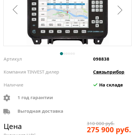
Артикул
098838
Компания TINVEST дилер
Связьприбор
Наличие
На складе
1 год гарантии
Выгодная доставка
310 000 руб.
Цена
275 900 руб.
Включает НДС