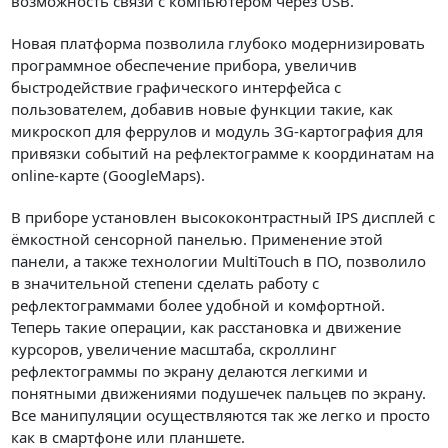
возможность связи с компьютером через USB.
Новая платформа позволила глубоко модернизировать
программное обеспечение прибора, увеличив
быстродействие графического интерфейса с
пользователем, добавив новые функции такие, как
микроскоп для феррулов и модуль 3G-картография для
привязки событий на рефлектограмме к координатам на
online-карте (GoogleMaps).
В приборе установлен высококонтрастный IPS дисплей с
ёмкостной сенсорной панелью. Применение этой
панели, а также технологии MultiTouch в ПО, позволило
в значительной степени сделать работу с
рефлектограммами более удобной и комфортной.
Теперь такие операции, как расстановка и движение
курсоров, увеличение масштаба, скроллинг
рефлектограммы по экрану делаются легкими и
понятными движениями подушечек пальцев по экрану.
Все манипуляции осуществляются так же легко и просто
как в смартфоне или планшете.