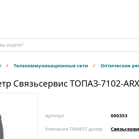
т
Телекоммуникационные сети
Оптические р
тр Связьсервис ТОПАЗ-7102-ARX
Артикул
000353
Компания TINVEST дилер
Связьсерви