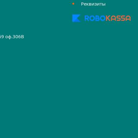
Реквизиты
.69 оф.306B