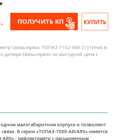
е
.
ПОЛУЧИТЬ КП
КУПИТЬ
метр Связьсервис ТОПАЗ-7102-ARX (1310нм) в
о дилера Связьсервис по выгодной цене с
 одном малогабаритном корпусе и позволяют
связи. В серии «ТОПАЗ-7000-AR/ARX» имеется
0-ARX» - рефлектометр с расширенным