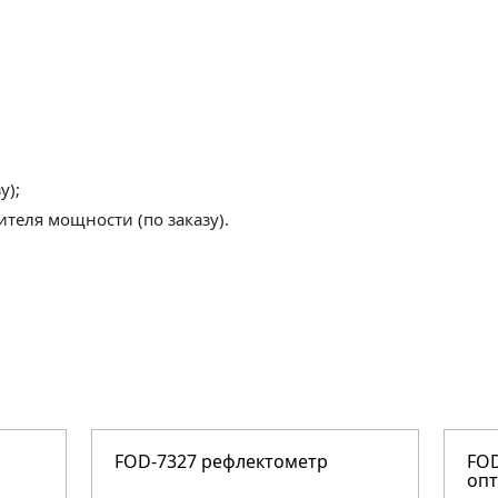
у);
теля мощности (по заказу).
FOD-7327 рефлектометр
FOD
оп