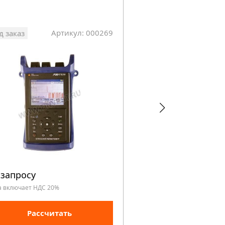
Артикул: 000269
Арт
д заказ
Под заказ
 запросу
По запросу
а включает НДС 20%
Цена включает НДС 20%
Рассчитать
Рассчита