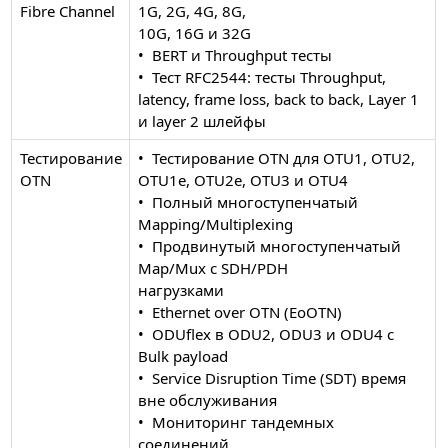
Fibre Channel
1G, 2G, 4G, 8G,
10G, 16G и 32G
• BERT и Throughput тесты
• Тест RFC2544: тесты Throughput,
latency, frame loss, back to back, Layer 1
и layer 2 шлейфы
Тестирование
• Тестирование OTN для OTU1, OTU2,
OTN
OTU1e, OTU2e, OTU3 и OTU4
• Полный многоступенчатый
Mapping/Multiplexing
• Продвинутый многоступенчатый
Map/Mux с SDH/PDH
нагрузками
• Ethernet over OTN (EoOTN)
• ODUflex в ODU2, ODU3 и ODU4 с
Bulk payload
• Service Disruption Time (SDT) время
вне обслуживания
• Мониторинг тандемных
соединений