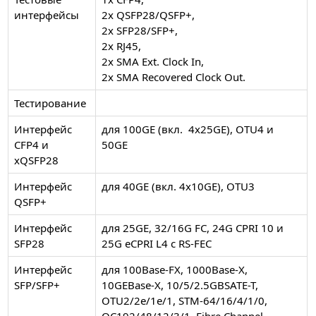
интерфейсы
2x QSFP28/QSFP+,
2x SFP28/SFP+,
2x RJ45,
2x SMA Ext. Clock In,
2x SMA Recovered Clock Out.
Тестирование
Интерфейс
для 100GE (вкл. 4x25GE), OTU4 и
CFP4 и
50GE
хQSFP28
Интерфейс
для 40GE (вкл. 4x10GE), OTU3
QSFP+
Интерфейс
для 25GE, 32/16G FC, 24G CPRI 10 и
SFP28
25G eCPRI L4 с RS-FEC
Интерфейс
для 100Base-FX, 1000Base-X,
SFP/SFP+
10GEBase-X, 10/5/2.5GBSATE-T,
OTU2/2e/1e/1, STM-64/16/4/1/0,
OC192/48/12/3/1, Fibre Channel