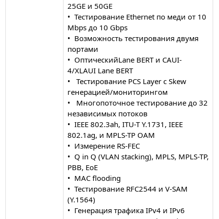
25GE и 50GE
• Тестирование Ethernet по меди от 10
Mbps до 10 Gbps
• Возможность тестирования двумя
портами
• ОптическийLane BERT и CAUI-
4/XLAUI Lane BERT
• Тестирование PCS Layer с Skew
генерацией/мониторингом
• Многопоточное тестирование до 32
независимых потоков
• IEEE 802.3ah, ITU-T Y.1731, IEEE
802.1ag, и MPLS-TP OAM
• Измерение RS-FEC
• Q in Q (VLAN stacking), MPLS, MPLS-TP,
PBB, EoE
• MAC flooding
• Тестирование RFC2544 и V-SAM
(Y.1564)
• Генерация трафика IPv4 и IPv6