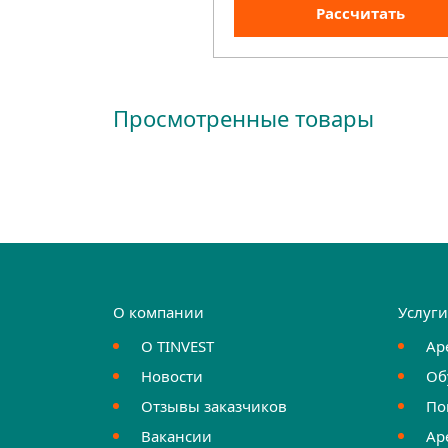
Рассчитать
Просмотренные товары
О компании
Услуг
О TINVEST
Ар
Новости
Об
Отзывы заказчиков
По
Вакансии
Ар