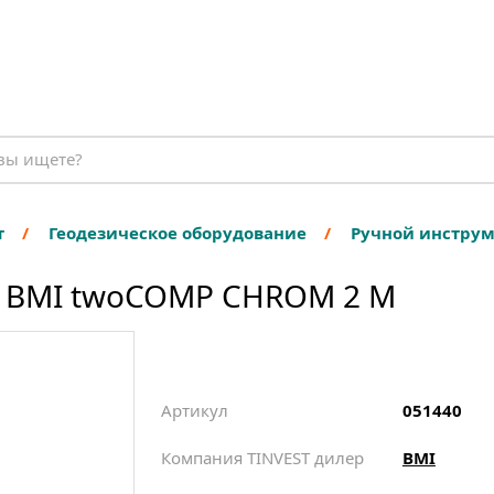
т
Геодезическое оборудование
Ручной инстру
а BMI twoCOMP CHROM 2 M
Артикул
051440
Компания TINVEST дилер
BMI