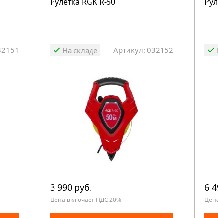
Рулетка RGK R-50
Рул
32151
Артикул: 032152
На складе
3 990 руб.
6 4
Цена включает НДС 20%
Цен