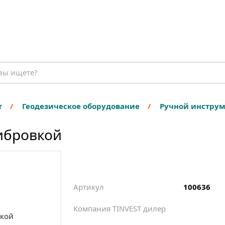
т
Геодезическое оборудование
Ручной инстру
либровкой
Артикул
100636
Компания TINVEST дилер