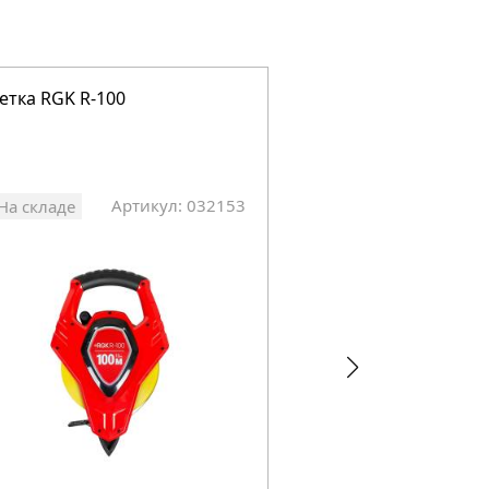
етка RGK R-100
Рулетка RGK R-2
Артикул: 032153
Арт
На складе
На складе