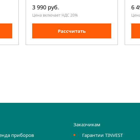
3 990 руб.
6 4
Цена включает НДС 20%
Цен
Рассчитать
и
Заказчикам
енда приборов
Гарантии TINVEST