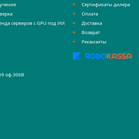
учение
Сертификаты дилера
верка
Оплата
енда серверов с GPU под ИИ
Доставка
Возврат
Реквизиты
.69 оф.306B