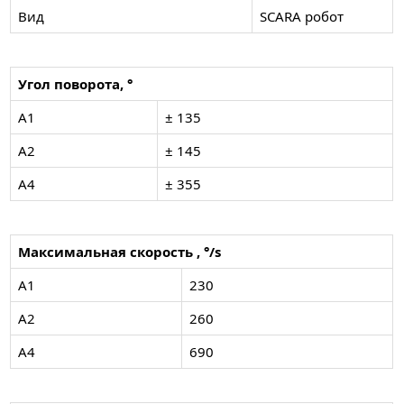
Вид
SCARA робот
Угол поворота, °
A1
± 135
A2
± 145
A4
± 355
Максимальная скорость , °/s
A1
230
A2
260
A4
690