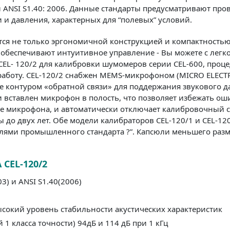
 и ANSI S1.40: 2006. Данные стандарты предусматривают пр
и давления, характерных для “полевых” условий.
ется не только эргономичной конструкцией и компактность
 обеспечивают интуитивное управление - Вы можете с лег
EL- 120/2 для калибровки шумомеров серии CEL-600, проце
работу. CEL-120/2 снабжен MEMS-микрофоном (MICRO ELEC
е контуром «обратной связи» для поддержания звукового д
и вставлен микрофон в полость, что позволяет избежать о
ие микрофона, и автоматически отключает калибровочный с
ы до двух лет. Обе модели калибраторов CEL-120/1 и CEL-12
ми промышленного стандарта ?”. Капсюли меньшего разме
CEL-120/2
3) и ANSI S1.40(2006)
сокий уровень стабильности акустических характеристик
1 класса точности) 94дБ и 114 дБ при 1 кГц