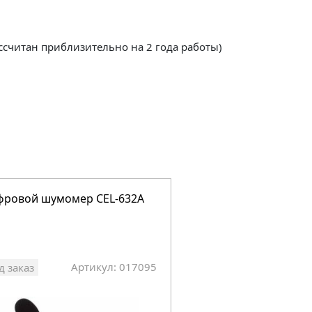
ссчитан приблизительно на 2 года работы)
фровой шумомер CEL-632A
Цифровой шумомер 
октавным анализо
Артикул: 017095
Арт
д заказ
Под заказ