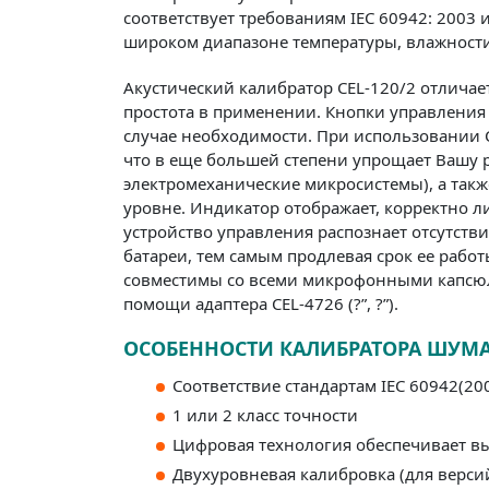
соответствует требованиям IEC 60942: 2003
широком диапазоне температуры, влажности 
Акустический калибратор CEL-120/2 отлича
простота в применении. Кнопки управления
случае необходимости. При использовании C
что в еще большей степени упрощает Вашу 
электромеханические микросистемы), а такж
уровне. Индикатор отображает, корректно л
устройство управления распознает отсутств
батареи, тем самым продлевая срок ее работ
совместимы со всеми микрофонными капсюля
помощи адаптера CEL-4726 (?”, ?”).
ОСОБЕННОСТИ КАЛИБРАТОРА ШУМА 
Соответствие стандартам IEC 60942(200
1 или 2 класс точности
Цифровая технология обеспечивает вы
Двухуровневая калибровка (для версий 