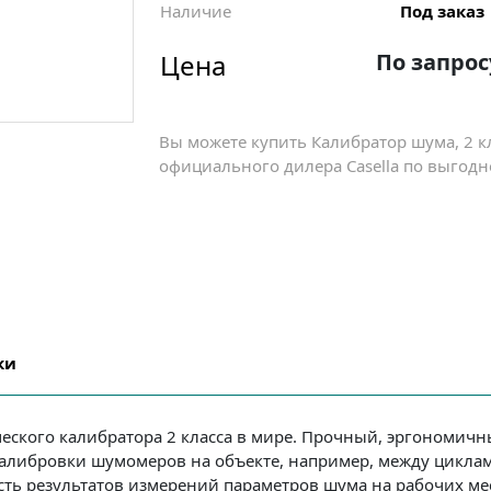
Наличие
Под заказ
Цена
По запрос
Вы можете купить Калибратор шума, 2 кл
официального дилера Casella по выгодно
ки
ического калибратора 2 класса в мире. Прочный, эргономич
калибровки шумомеров на объекте, например, между цикла
ть результатов измерений параметров шума на рабочих мес