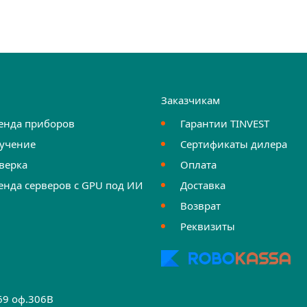
и
Заказчикам
енда приборов
Гарантии TINVEST
учение
Сертификаты дилера
верка
Оплата
енда серверов с GPU под ИИ
Доставка
Возврат
Реквизиты
.69 оф.306B