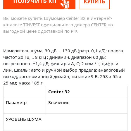
ПОЛУЧИТЬ КП
КУПИТЬ
Вы можете купить Шумомер Center 32 в интернет-
каталоге TINVEST официального дилера CENTER по
выгодной цене с доставкой по РФ.
Измеритель шума, 30 дБ … 130 дБ (разр. 0,1 дБ); полоса
частот 20 Гц … 8 кГц ; динамич. диапазон 60 дБ;
погрешность ±1,4 дБ; фильтры А, С; 2 изм./ с; цифр. и
лин. шкалы; авто и ручной выбор предела; аналоговый
выход; эргономичный дизайн; питание 9 В; 258 х 55 х
25 мм; масса 185 г
Center 32
Параметр
Значение
УРОВЕНЬ ШУМА