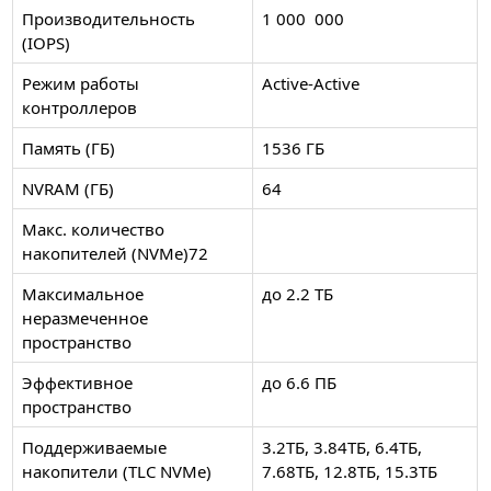
Производительность
1 000 000
(IOPS)
Режим работы
Active-Active
контроллеров
Память (ГБ)
1536 ГБ
NVRAM (ГБ)
64
Макс. количество
накопителей (NVMe)72
Максимальнoе
до 2.2 TБ
неразмеченное
пространство
Эффективное
до 6.6 ПБ
пространство
Поддерживаемые
3.2TБ, 3.84TБ, 6.4TБ,
накопители (TLC NVMe)
7.68TБ, 12.8TБ, 15.3TБ