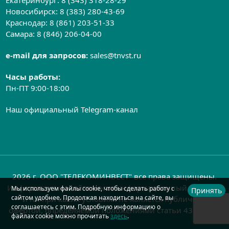
Новосибирск:
8 (383) 280-43-69
Краснодар:
8 (861) 203-51-33
Самара:
8 (846) 206-04-00
e-mail для запросов:
sales@tnvst.ru
Часы работы:
Пн-ПТ 9:00-18:00
Наш официальный Telegram-канал
2026 г. ООО "ТЕЛЕКОМИНВЕСТ" все права защищены.
Информация на сайте носит информационный характер
Мы используем файлы cookie, чтобы сделать работу с
Принять
сайтом удобнее. Продолжая находиться на сайте, вы
и ни при каких условиях не является публичной
соглашаетесь с этим. Подробную информацию о
офертой, определяемой положениями статьи 437 ГК РФ
файлах cookie можно прочитать
здесь
.