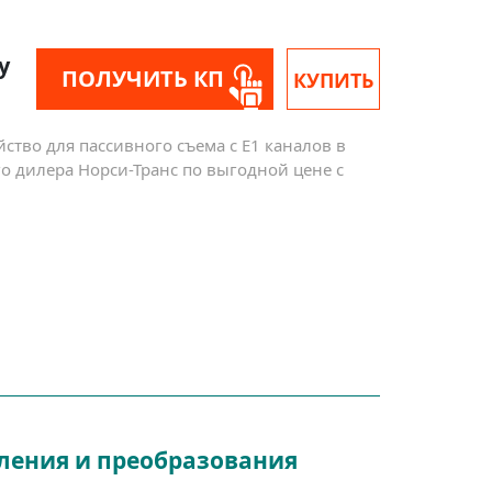
у
ПОЛУЧИТЬ КП
КУПИТЬ
йство для пассивного съема с Е1 каналов в
о дилера Норси-Транс по выгодной цене с
твления и преобразования