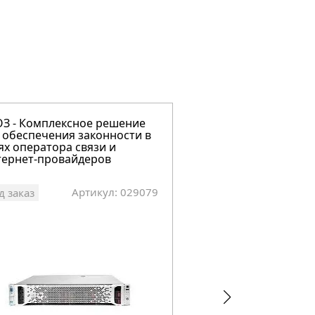
З - Комплексное решение
Ланграф-C - Систем
 обеспечения законности в
мониторинга поток
ях оператора связи и
локальной сети
тернет-провайдеров
Артикул: 029079
Арт
д заказ
Под заказ