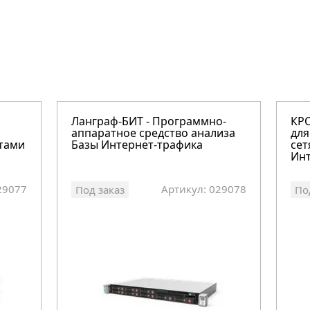
Ланграф-БИТ - Программно-
КРО
аппаратное средство анализа
для
ртами
Базы Интернет-трафика
сет
Ин
29077
Артикул: 029078
Под заказ
По