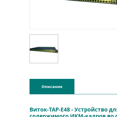
Описание
Виток-TAP-E48 - Устройство д
содержимого ИКМ-кадров во 