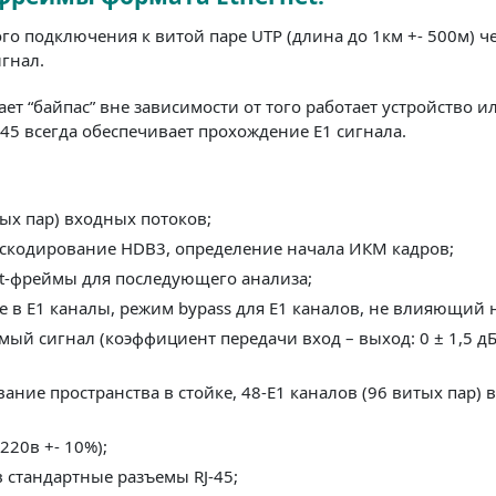
го подключения к витой паре UTP (длина до 1км +- 500м) ч
гнал.
т “байпас” вне зависимости от того работает устройство и
-45 всегда обеспечивает прохождение Е1 сигнала.
ых пар) входных потоков;
аскодирование HDB3, определение начала ИКМ кадров;
et-фреймы для последующего анализа;
 в Е1 каналы, режим bypass для Е1 каналов, не влияющий 
й сигнал (коэффициент передачи вход – выход: 0 ± 1,5 д
ие пространства в стойке, 48-Е1 каналов (96 витых пар) в
220в +- 10%);
 стандартные разъемы RJ-45;