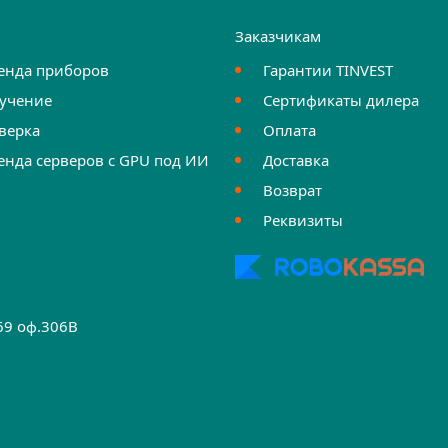
и
Заказчикам
енда приборов
Гарантии TINVEST
учение
Сертификаты дилера
верка
Оплата
енда серверов с GPU под ИИ
Доставка
Возврат
Реквизиты
.69 оф.306B