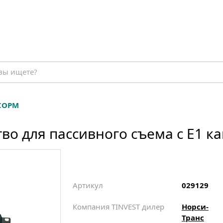
СОРМ
тво для пассивного съема с Е1 к
Артикул
029129
Компания TINVEST дилер
Норси-
Транс