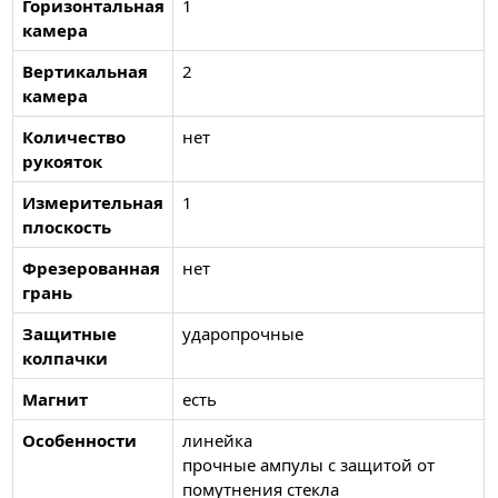
Горизонтальная
1
камера
Вертикальная
2
камера
Количество
нет
рукояток
Измерительная
1
плоскость
Фрезерованная
нет
грань
Защитные
ударопрочные
колпачки
Магнит
есть
Особенности
линейка
прочные ампулы с защитой от
помутнения стекла