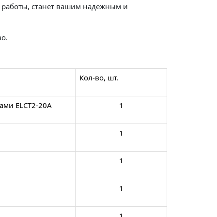
м работы, станет вашим надежным и
во.
Кол-во, шт.
дами ELCT2-20A
1
1
1
1
1