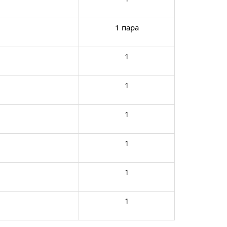
1 пара
1
1
1
1
1
1