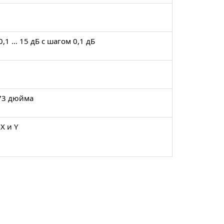
1 … 15 дБ с шагом 0,1 дБ
73 дюйма
X и Y