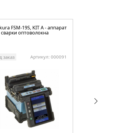
ikura FSM-19S, KIT A - аппарат
Fujikura 62S - аппар
 сварки оптоволокна
сварки оптоволокн
Артикул: 000091
Арт
д заказ
Под заказ