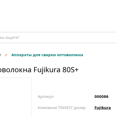
т
Аппараты для сварки оптоволокна
волокна Fujikura 80S+
Артикул
000086
Компания TINVEST дилер
Fujikura