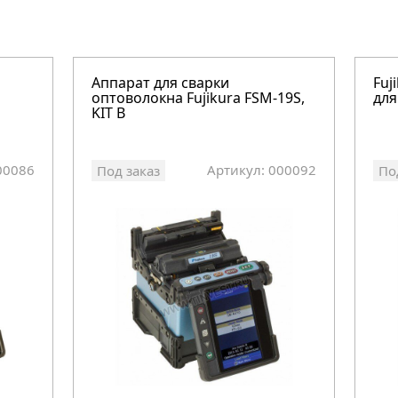
Аппарат для сварки
Fuj
оптоволокна Fujikura FSM-19S,
для
KIT B
00086
Артикул: 000092
Под заказ
По