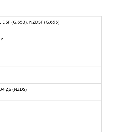
 DSF (G.653), NZDSF (G.655)
ии
,04 дБ (NZDS)