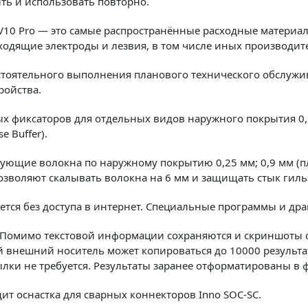
ть и использовать повторно.
 V10 Pro — это самые распространённые расходные материа
одящие электроды и лезвия, в том числе иных производит
тоятельного выполнения планового технического обслужив
ройства.
 фиксаторов для отдельных видов наружного покрытия 0,25 
e Buffer).
ющие волокна по наружному покрытию 0,25 мм; 0,9 мм (пло
 позволяют скалывать волокна на 6 мм и защищать стык ги
ся без доступа в интернет. Специальные программы и дра
 Помимо текстовой информации сохраняются и скриншоты с
внешний носитель может копироваться до 10000 результат
лки не требуется. Результаты заранее отформатированы в 
ит оснастка для сварных коннекторов Inno SOC-SC.