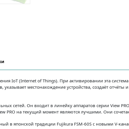
ки
ния IoT (Internet of Things). При активировании эта систе
, указывает местонахождение устройства, создаёт отчёты и
льных сетей. Он входит в линейку аппаратов серии View P
View PRO на текущий момент являются лучшими. Они сочет
ный в японской традиции Fujikura FSM-60S с новыми V-ка