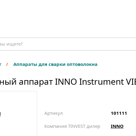
т
Аппараты для сварки оптоволокна
ый аппарат INNO Instrument VI
Артикул
101111
Компания TINVEST дилер
INNO