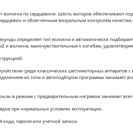
 волокна по сердцевине. Шесть моторов обеспечивают под
ердцевин и облегчённым визуальным контролем качества 
секунды определяет тип волокна и автоматически подбирае
NZ и волокна, малочувствительные к изгибам, удовлетворя
струкцией.
тройством среди классических шестимоторных аппаратов с
еделением их типа и автоподбором программы занимает все
ьзы в режиме с предварительным нагревом занимает всего
рядов при нормальных условиях эксплуатации.
R-кода, пароля или учётной записи.