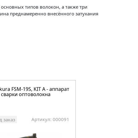
 основных типов волокон, а также три
чина преднамеренно внесённого затухания
ikura FSM-19S, KIT A - аппарат
Fujikura 62S - аппар
 сварки оптоволокна
сварки оптоволокн
Артикул: 000091
Арт
д заказ
Под заказ