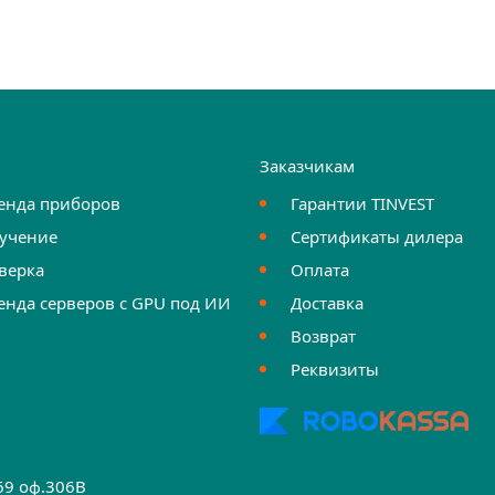
и
Заказчикам
енда приборов
Гарантии TINVEST
учение
Сертификаты дилера
верка
Оплата
енда серверов с GPU под ИИ
Доставка
Возврат
Реквизиты
.69 оф.306B