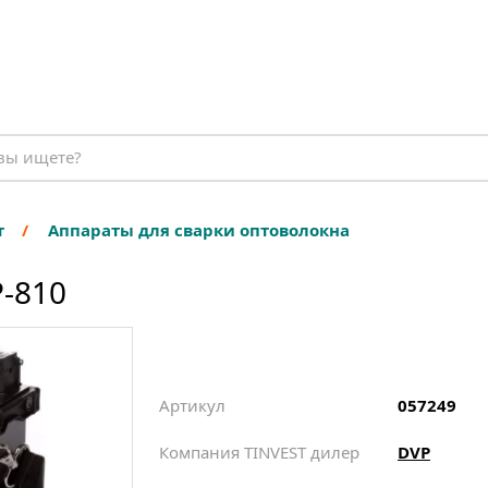
т
Аппараты для сварки оптоволокна
-810
Артикул
057249
Компания TINVEST дилер
DVP