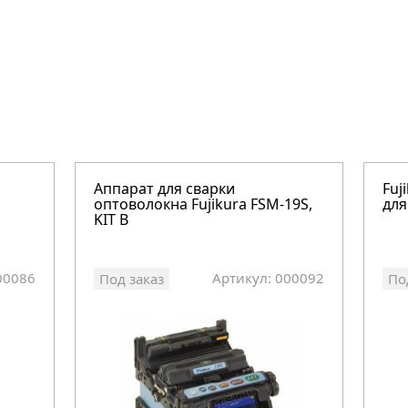
Аппарат для сварки
Fuj
оптоволокна Fujikura FSM-19S,
для
KIT B
00086
Артикул: 000092
Под заказ
По