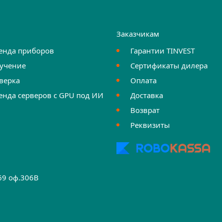
и
Заказчикам
енда приборов
Гарантии TINVEST
учение
Сертификаты дилера
верка
Оплата
енда серверов с GPU под ИИ
Доставка
Возврат
Реквизиты
.69 оф.306B