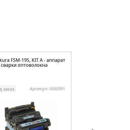
ikura FSM-19S, KIT A - аппарат
Fujikura 62S - аппар
 сварки оптоволокна
сварки оптоволокн
Артикул: 000091
Арт
д заказ
Под заказ