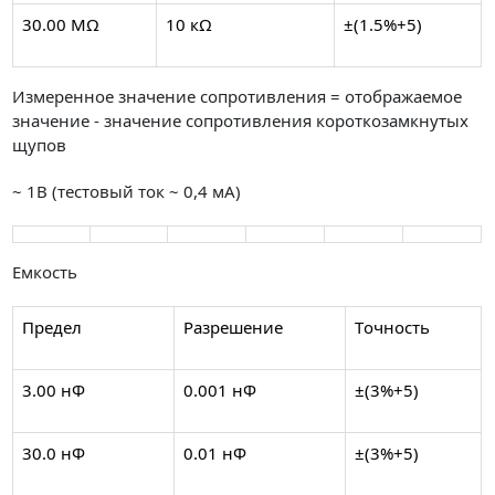
30.00 МΩ
10 кΩ
±(1.5%+5)
Измеренное значение сопротивления = отображаемое
значение - значение сопротивления короткозамкнутых
щупов
~ 1В (тестовый ток ~ 0,4 мА)
Емкость
Предел
Разрешение
Tочность
3.00 нФ
0.001 нФ
±(3%+5)
30.0 нФ
0.01 нФ
±(3%+5)