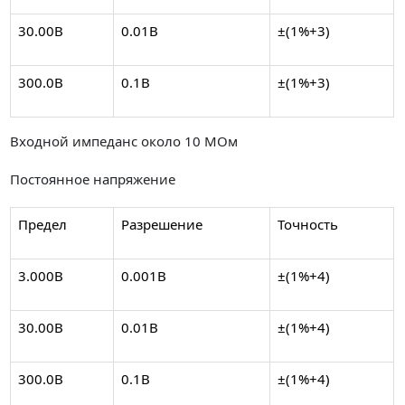
30.00В
0.01В
±(1%+3)
300.0В
0.1В
±(1%+3)
Входной импеданс около 10 MОм
Постоянное напряжение
Предел
Разрешение
Точность
3.000В
0.001В
±(1%+4)
30.00В
0.01В
±(1%+4)
300.0В
0.1В
±(1%+4)