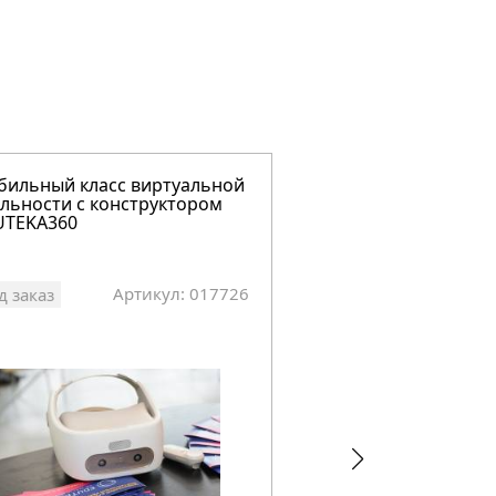
ильный класс виртуальной
Мобильный класс в
льности с конструктором
реальности с конст
UTEKA360
EduSpace 3D (старт
Артикул: 017726
Арт
д заказ
Под заказ