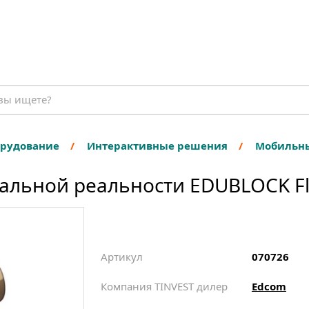
орудование
Интерактивные решения
Мобильны
альной реальности EDUBLOCK Flo
Артикул
070726
Компания TINVEST дилер
Edcom