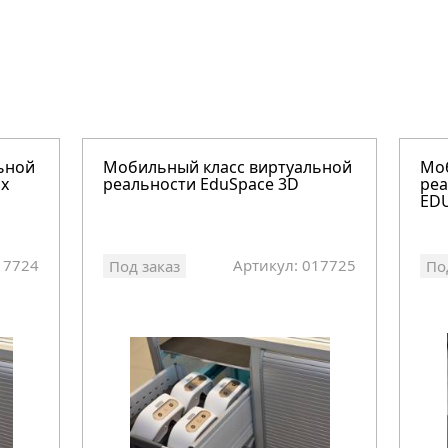
ьной
Мобильный класс виртуальной
Моб
ox
реальности EduSpace 3D
реа
ED
17724
Артикул: 017725
Под заказ
По