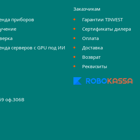
и
Заказчикам
енда приборов
Гарантии TINVEST
учение
Сертификаты дилера
верка
Оплата
енда серверов с GPU под ИИ
Доставка
Возврат
Реквизиты
.69 оф.306B