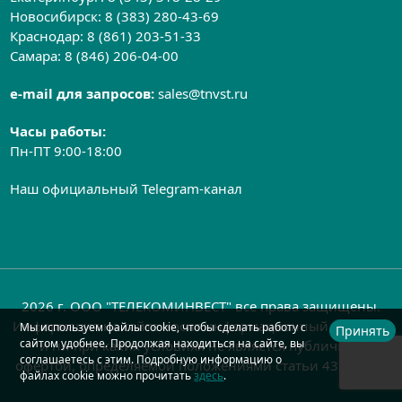
Новосибирск:
8 (383) 280-43-69
Краснодар:
8 (861) 203-51-33
Самара:
8 (846) 206-04-00
e-mail для запросов:
sales@tnvst.ru
Часы работы:
Пн-ПТ 9:00-18:00
Наш официальный Telegram-канал
2026 г. ООО "ТЕЛЕКОМИНВЕСТ" все права защищены.
Информация на сайте носит информационный характер
Мы используем файлы cookie, чтобы сделать работу с
Принять
сайтом удобнее. Продолжая находиться на сайте, вы
и ни при каких условиях не является публичной
соглашаетесь с этим. Подробную информацию о
офертой, определяемой положениями статьи 437 ГК РФ
файлах cookie можно прочитать
здесь
.