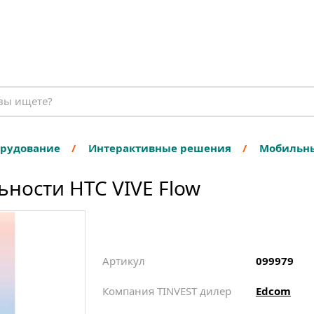
орудование
Интерактивные решения
Мобильны
ности HTC VIVE Flow
Артикул
099979
Компания TINVEST дилер
Edcom