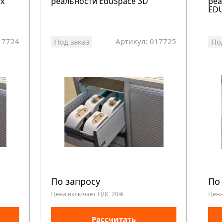
ox
реальности EduSpace 3D
реа
ED
17724
Артикул: 017725
Под заказ
По
По запросу
По
Цена включает НДС 20%
Цен
Рассчитать