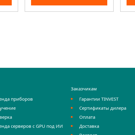
и
Заказчикам
енда приборов
Гарантии TINVEST
учение
Сертификаты дилера
верка
Оплата
енда серверов с GPU под ИИ
Доставка
Возврат