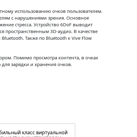
тному использованию очков пользователем.
елям с нарушениями зрения. Основное
жение стресса. Устройство 6DoF выводит
ся пространственным 3D-аудио. В качестве
uetooth. Также по Bluetooth к Vive Flow
ром. Помимо просмотра контента, в очках
р для зарядки и хранения очков.
ильный класс виртуальной
Мобильный класс в