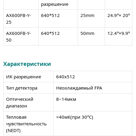
разрешение
AX600FB-Y-
640*512
25mm
24.9°× 20°
25
AX600FB-Y-
640*512
50mm
12.4°×9.9°
50
Характеристики
ИК разрешение
640x512
Тип детектора
Неохлаждаемый FPA
Оптический
8~14мкм
диапазон
Тепловая
<40мК(при 30°C)
чувствительность
(NEDT)